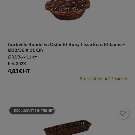
Corbeille Ronde En Osier Et Bois, Tissu Écru Et Jaune –
Ø32/36 X 11 Cm
Ø32/36 x 11 cm
Ref. 302X
Prix
4,83 € HT
Stock inférieur à 1 carton
EXCLUSIVITÉ INTERNET
favorite_border