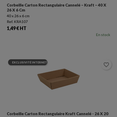
Corbeille Carton Rectangulaire Cannelé – Kraft – 40 X
26 X 6 Cm
40 x 26 x 6 cm
Ref. KRA107
Prix
1,49 € HT
En stock
EXCLUSIVITÉ INTERNET
favorite_border
Corbeille Carton Rectangulaire Kraft Cannelé - 26 X 20