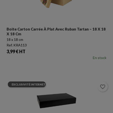
Boite Carton Carrée À Plat Avec Ruban Tartan – 18 X 18
X 18 Cm
18 x 18 cm
Ref. KRA113
Prix
3,99 € HT
En stock
EXCLUSIVITÉ INTERNET
favorite_border