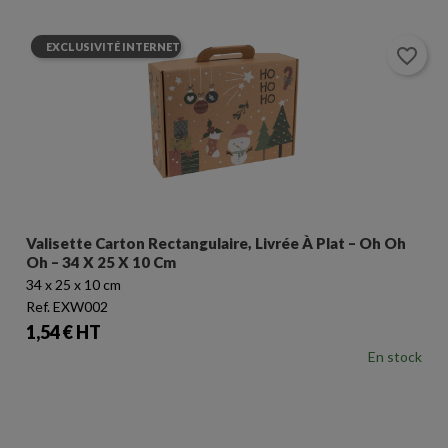
EXCLUSIVITÉ INTERNET
favorite_border
Valisette Carton Rectangulaire, Livrée À Plat – Oh Oh
Oh – 34 X 25 X 10 Cm
34 x 25 x 10 cm
Ref. EXW002
Prix
1,54 € HT
En stock