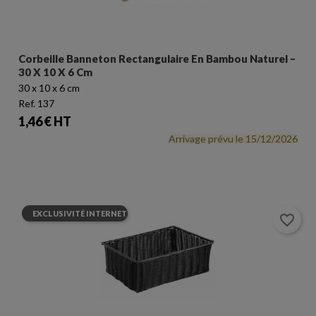
Corbeille Banneton Rectangulaire En Bambou Naturel –
30 X 10 X 6 Cm
30 x 10 x 6 cm
Ref. 137
Prix
1,46 € HT
Arrivage prévu le 15/12/2026
EXCLUSIVITÉ INTERNET
favorite_border