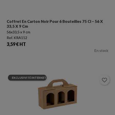
Coffret En Carton Noir Pour 6 Bouteilles 75 Cl – 56 X
33,5 X 9 Cm
56x33,5 x 9 cm
Ref. KRA112
Prix
3,59 € HT
En stock
EXCLUSIVITÉ INTERNET
favorite_border