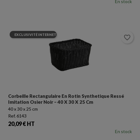
En stock
EXCLUSIVITÉ INTERNET
favorite_border
Corbeille Rectangulaire En Rotin Synthetique Ressé
Imitation Osier Noir – 40 X 30 X 25 Cm
40 x 30 x 25 cm
Ref. 6143
Prix
20,09 € HT
En stock