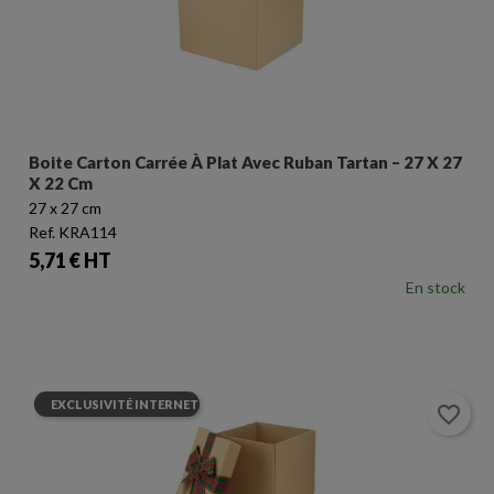
Boite Carton Carrée À Plat Avec Ruban Tartan – 27 X 27
X 22 Cm
27 x 27 cm
Ref. KRA114
Prix
5,71 € HT
En stock
EXCLUSIVITÉ INTERNET
favorite_border