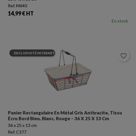
Ref. M640
Prix
14,99 € HT
En stock
EXCLUSIVITÉ INTERNET
favorite_border
Panier Rectangulaire En Métal Gris Anthracite, Tissu
Écru Bord Bleu, Blanc, Rouge – 36 X 25 X 13 Cm
36 x 25 x 13 cm
Ref. C377