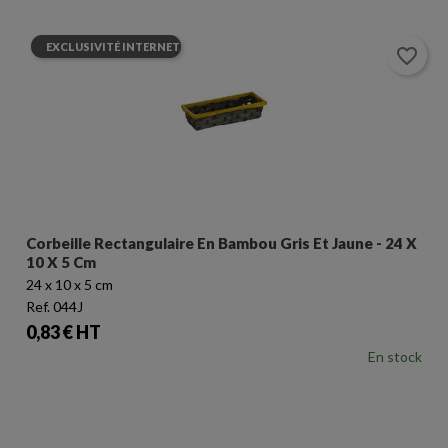
EXCLUSIVITÉ INTERNET
favorite_border
Corbeille Rectangulaire En Bambou Gris Et Jaune - 24 X
10 X 5 Cm
24 x 10 x 5 cm
Ref. 044J
Prix
0,83 € HT
En stock