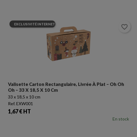
EXCLUSIVITÉ INTERNET
favorite_border
Valisette Carton Rectangulaire, Livrée À Plat – Oh Oh
Oh – 33 X 18,5 X 10 Cm
33 x 18,5 x 10 cm
Ref. EXW001
Prix
1,67 € HT
En stock