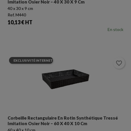
Imitation Osier Noir – 40 X 30 X 9 Cm
40 x 30 x 9 cm
Ref. M440
Prix
10,13 € HT
En stock
EXCLUSIVITÉ INTERNET
favorite_border
Corbeille Rectangulaire En Rotin Synthétique Tressé
Imitation Osier Noir – 60 X 40 X 10 Cm
60 x 40 x 10 cm