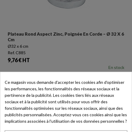
Plateau Rond Aspect Zinc, Poignée En Corde – Ø 32 X 6
Cm
Ø32 x 6 cm
Ref. C885
Prix
9,76 € HT
En stock
Ce magasin vous demande d'accepter les cookies afin d'optimiser
les performances, les fonctionnalités des réseaux sociaux et la
pertinence de la publicité. Les cookies tiers liés aux réseaux
EXCLUSIVITÉ INTERNET
favorite_border
sociaux et à la publicité sont utilisés pour vous offrir des
fonctionnalités optimisées sur les réseaux sociaux, ainsi que des
publicités personnalisées. Acceptez-vous ces cookies ainsi que les
implications associées à l'utilisation de vos données personnelles ?