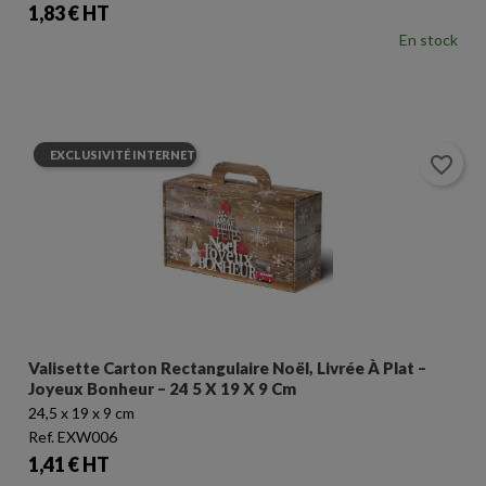
Prix
1,83 € HT
En stock
Annuler
Connexion
Annuler
Créer une liste d'envies
EXCLUSIVITÉ INTERNET
favorite_border
Valisette Carton Rectangulaire Noël, Livrée À Plat –
Joyeux Bonheur – 24 5 X 19 X 9 Cm
24,5 x 19 x 9 cm
Ref. EXW006
Prix
1,41 € HT