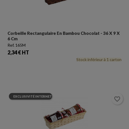
Corbeille Rectangulaire En Bambou Chocolat - 36 X 9 X
6 Cm
Ref. 165M
Prix
2,34 € HT
Stock inférieur à 1 carton
EXCLUSIVITÉ INTERNET
favorite_border