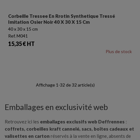
Corbeille Tressee En Rrotin Synthetique Tressé
Imitation Osier Noir 40 X 30 X 15 Cm
40 x 30 x 15 cm
Ref. M041
Prix
15,35 € HT
Plus de stock
Affichage 1-32 de 32 article(s)
Emballages en exclusivité web
Retrouvez ici les
emballages exclusifs web Deffrennes
:
coffrets, corbeilles kraft cannelé, sacs, boîtes cadeaux et
valisettes en carton
réservés à la vente en ligne, absents de