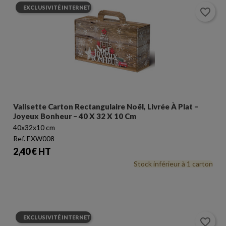
EXCLUSIVITÉ INTERNET
favorite_border
Valisette Carton Rectangulaire Noël, Livrée À Plat –
Joyeux Bonheur – 40 X 32 X 10 Cm
40x32x10 cm
Ref. EXW008
Prix
2,40 € HT
Stock inférieur à 1 carton
EXCLUSIVITÉ INTERNET
favorite_border