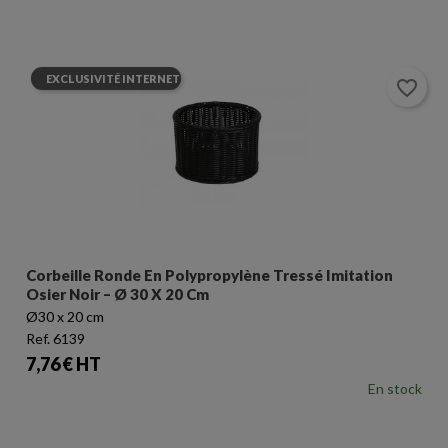
EXCLUSIVITÉ INTERNET
favorite_border
Corbeille Ronde En Polypropylène Tressé Imitation
Osier Noir – Ø 30 X 20 Cm
Ø30 x 20 cm
Ref. 6139
Prix
7,76 € HT
En stock