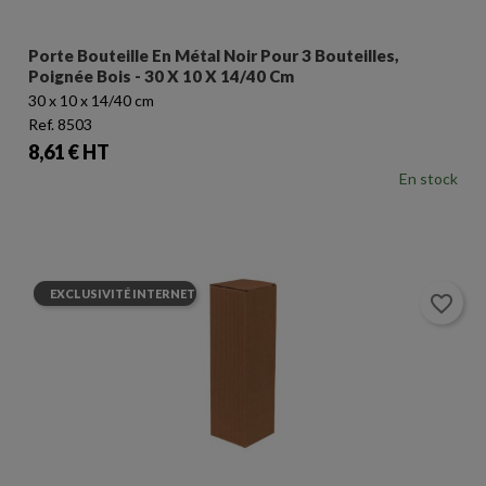
Porte Bouteille En Métal Noir Pour 3 Bouteilles,
Poignée Bois - 30 X 10 X 14/40 Cm
30 x 10 x 14/40 cm
Ref. 8503
Prix
8,61 € HT
En stock
EXCLUSIVITÉ INTERNET
favorite_border