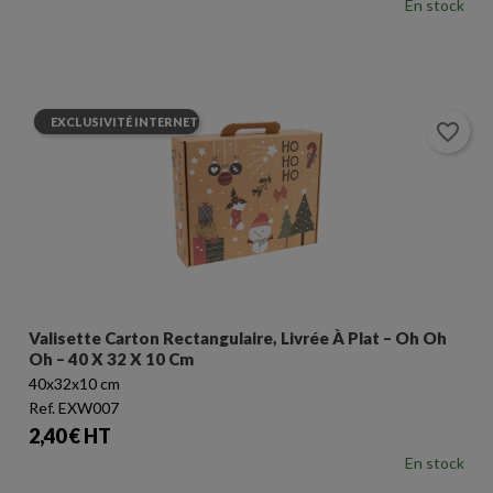
En stock
EXCLUSIVITÉ INTERNET
favorite_border
Valisette Carton Rectangulaire, Livrée À Plat – Oh Oh
Oh – 40 X 32 X 10 Cm
40x32x10 cm
Ref. EXW007
Prix
2,40 € HT
En stock