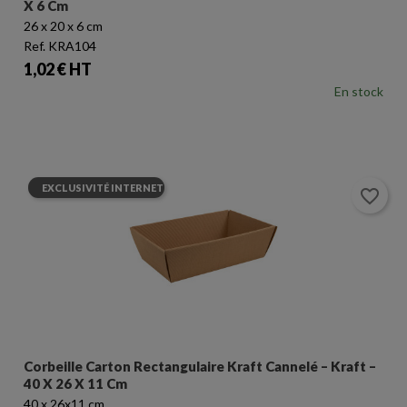
X 6 Cm
26 x 20 x 6 cm
Ref. KRA104
Prix
1,02 € HT
En stock
EXCLUSIVITÉ INTERNET
favorite_border
Corbeille Carton Rectangulaire Kraft Cannelé – Kraft –
40 X 26 X 11 Cm
40 x 26x11 cm