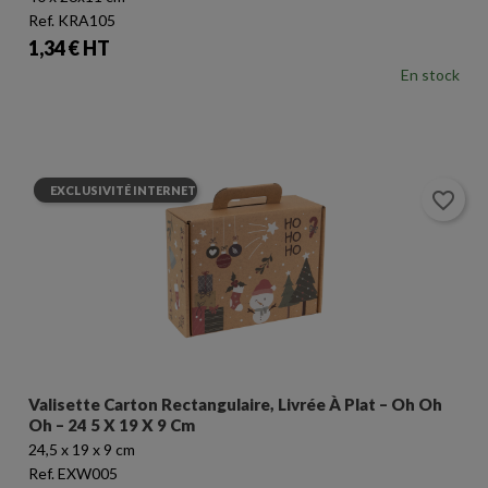
Ref. KRA105
Prix
1,34 € HT
En stock
EXCLUSIVITÉ INTERNET
favorite_border
×
Créer une liste d'envies
×
Connexion
Valisette Carton Rectangulaire, Livrée À Plat – Oh Oh
Oh – 24 5 X 19 X 9 Cm
Nom de la liste d'envies
24,5 x 19 x 9 cm
Vous devez être connecté pour ajouter des produits à
votre liste d'envies.
Ref. EXW005