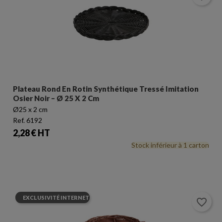
Plateau Rond En Rotin Synthétique Tressé Imitation
Osier Noir – Ø 25 X 2 Cm
Ø25 x 2 cm
Ref. 6192
Prix
2,28 € HT
Stock inférieur à 1 carton
EXCLUSIVITÉ INTERNET
favorite_border