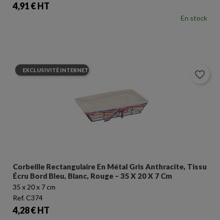
Prix
4,91 € HT
En stock
EXCLUSIVITÉ INTERNET
favorite_border
Corbeille Rectangulaire En Métal Gris Anthracite, Tissu
Écru Bord Bleu, Blanc, Rouge – 35 X 20 X 7 Cm
35 x 20 x 7 cm
Ref. C374
Prix
4,28 € HT