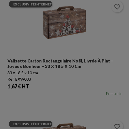
EXCLUSIVITÉ INTERNET
favorite_border
Valisette Carton Rectangulaire Noël, Livrée À Plat –
Joyeux Bonheur – 33 X 18 5 X 10 Cm
33 x 18,5 x 10 cm
Ref. EXW003
Prix
1,67 € HT
En stock
EXCLUSIVITÉ INTERNET
favorite_border