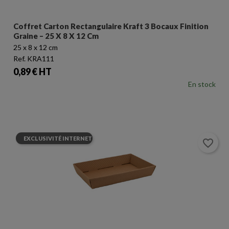
Coffret Carton Rectangulaire Kraft 3 Bocaux Finition
Graine – 25 X 8 X 12 Cm
25 x 8 x 12 cm
Ref. KRA111
Prix
0,89 € HT
En stock
EXCLUSIVITÉ INTERNET
favorite_border