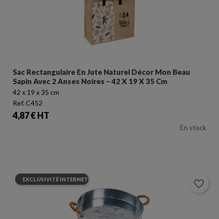
Sac Rectangulaire En Jute Naturel Décor Mon Beau
Sapin Avec 2 Anses Noires – 42 X 19 X 35 Cm
42 x 19 x 35 cm
Ref. C452
Prix
4,87 € HT
En stock
EXCLUSIVITÉ INTERNET
favorite_border