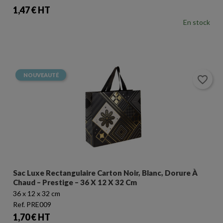
Prix
1,47 € HT
En stock
NOUVEAUTÉ
favorite_border
Sac Luxe Rectangulaire Carton Noir, Blanc, Dorure À
Chaud – Prestige – 36 X 12 X 32 Cm
36 x 12 x 32 cm
Ref. PRE009
Prix
1,70 € HT