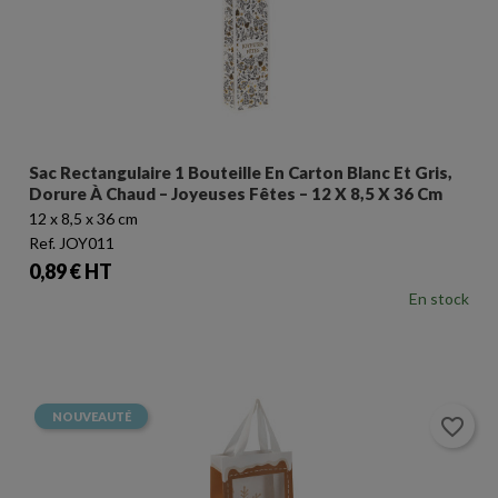
Sac Rectangulaire 1 Bouteille En Carton Blanc Et Gris,
Dorure À Chaud – Joyeuses Fêtes – 12 X 8,5 X 36 Cm
12 x 8,5 x 36 cm
Ref. JOY011
Prix
0,89 € HT
En stock
NOUVEAUTÉ
favorite_border