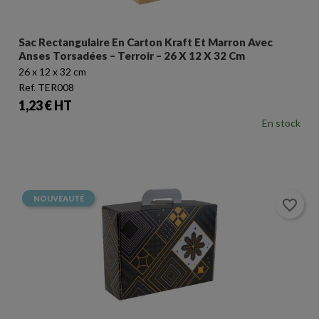
Sac Rectangulaire En Carton Kraft Et Marron Avec
Anses Torsadées – Terroir – 26 X 12 X 32 Cm
26 x 12 x 32 cm
Ref. TER008
Prix
1,23 € HT
En stock
NOUVEAUTÉ
favorite_border