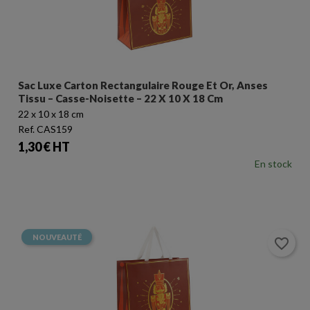
Sac Luxe Carton Rectangulaire Rouge Et Or, Anses
Tissu – Casse-Noisette – 22 X 10 X 18 Cm
22 x 10 x 18 cm
Ref. CAS159
Prix
1,30 € HT
En stock
NOUVEAUTÉ
favorite_border