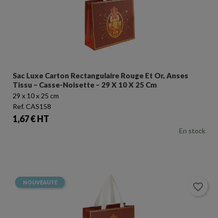
Sac Luxe Carton Rectangulaire Rouge Et Or, Anses
Tissu – Casse-Noisette – 29 X 10 X 25 Cm
29 x 10 x 25 cm
Ref. CAS158
Prix
1,67 € HT
En stock
NOUVEAUTÉ
favorite_border