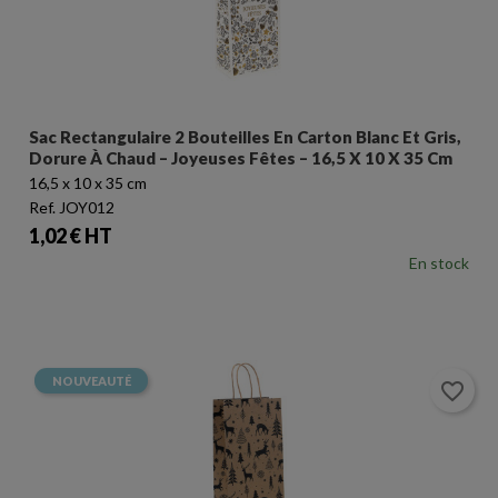
Sac Rectangulaire 2 Bouteilles En Carton Blanc Et Gris,
Dorure À Chaud – Joyeuses Fêtes – 16,5 X 10 X 35 Cm
16,5 x 10 x 35 cm
Ref. JOY012
Prix
1,02 € HT
En stock
NOUVEAUTÉ
favorite_border