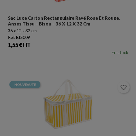
Sac Luxe Carton Rectangulaire Rayé Rose Et Rouge,
Anses Tissu – Bisou – 36 X 12 X 32 Cm
36 x 12 x 32 cm
Ref. BIS009
Prix
1,55 € HT
En stock
NOUVEAUTÉ
favorite_border