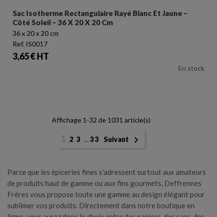
Sac Isotherme Rectangulaire Rayé Blanc Et Jaune –
Côté Soleil – 36 X 20 X 20 Cm
36 x 20 x 20 cm
Ref. IS0017
Prix
3,65 € HT
En stock
Affichage 1-32 de 1031 article(s)
1

2
3
…
33
Suivant
Parce que les épiceries fines s'adressent surtout aux amateurs
de produits haut de gamme ou aux fins gourmets, Deffrennes
Frères vous propose toute une gamme au design élégant pour
sublimer vos produits. Directement dans notre boutique en
ligne, vous aurez donc le choix entre des paniers, des sacs, des