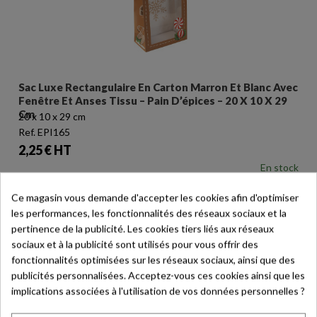
Sac Luxe Rectangulaire En Carton Marron Et Blanc Avec
Fenêtre Et Anses Tissu – Pain D’épices – 20 X 10 X 29
Cm
20 x 10 x 29 cm
Ref. EPI165
Prix
2,25 € HT
En stock
Ce magasin vous demande d'accepter les cookies afin d'optimiser
les performances, les fonctionnalités des réseaux sociaux et la
pertinence de la publicité. Les cookies tiers liés aux réseaux
NOUVEAUTÉ
sociaux et à la publicité sont utilisés pour vous offrir des
favorite_border
fonctionnalités optimisées sur les réseaux sociaux, ainsi que des
publicités personnalisées. Acceptez-vous ces cookies ainsi que les
implications associées à l'utilisation de vos données personnelles ?