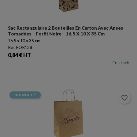
Sac Rectangulaire 2 Bouteilles En Carton Avec Anses
Torsadées – Forêt Noire – 16,5 X 10 X 35 Cm
16,5 x 10 x 35 cm
Ref. FOR138
Prix
0,84 € HT
En stock
NOUVEAUTÉ
favorite_border