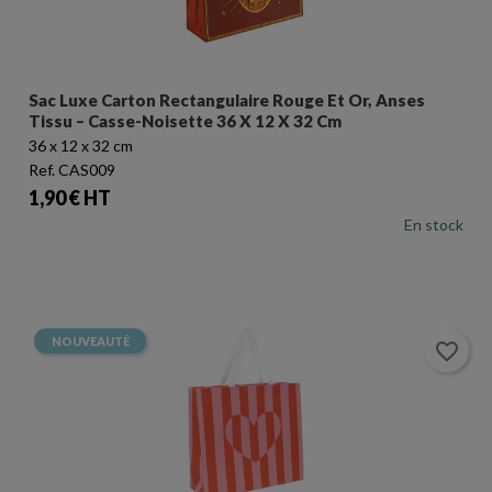
Sac Luxe Carton Rectangulaire Rouge Et Or, Anses
Tissu – Casse-Noisette 36 X 12 X 32 Cm
36 x 12 x 32 cm
Ref. CAS009
Prix
1,90 € HT
En stock
NOUVEAUTÉ
favorite_border