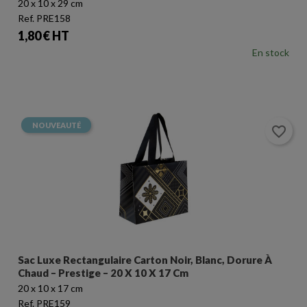
20 x 10 x 29 cm
Ref. PRE158
Prix
1,80 € HT
En stock
NOUVEAUTÉ
favorite_border
Sac Luxe Rectangulaire Carton Noir, Blanc, Dorure À
Chaud – Prestige – 20 X 10 X 17 Cm
20 x 10 x 17 cm
Ref. PRE159