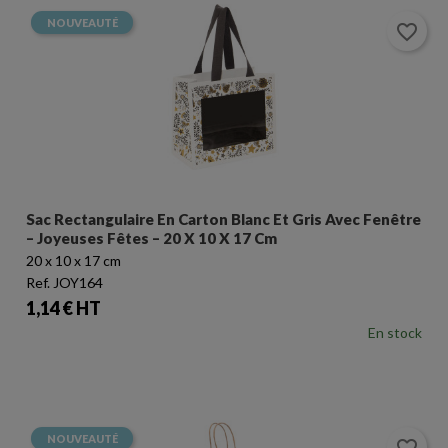
NOUVEAUTÉ
favorite_border
Sac Rectangulaire En Carton Blanc Et Gris Avec Fenêtre
– Joyeuses Fêtes – 20 X 10 X 17 Cm
20 x 10 x 17 cm
Ref. JOY164
Prix
1,14 € HT
En stock
NOUVEAUTÉ