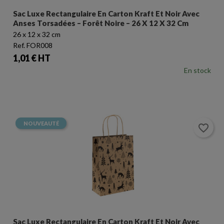
Sac Luxe Rectangulaire En Carton Kraft Et Noir Avec
Anses Torsadées – Forêt Noire – 26 X 12 X 32 Cm
26 x 12 x 32 cm
Ref. FOR008
Prix
1,01 € HT
En stock
NOUVEAUTÉ
favorite_border
Sac Luxe Rectangulaire En Carton Kraft Et Noir Avec