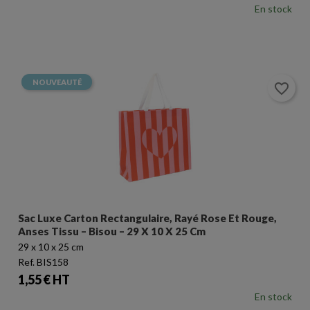
En stock
NOUVEAUTÉ
favorite_border
Sac Luxe Carton Rectangulaire, Rayé Rose Et Rouge,
Anses Tissu – Bisou – 29 X 10 X 25 Cm
29 x 10 x 25 cm
Ref. BIS158
Prix
1,55 € HT
En stock