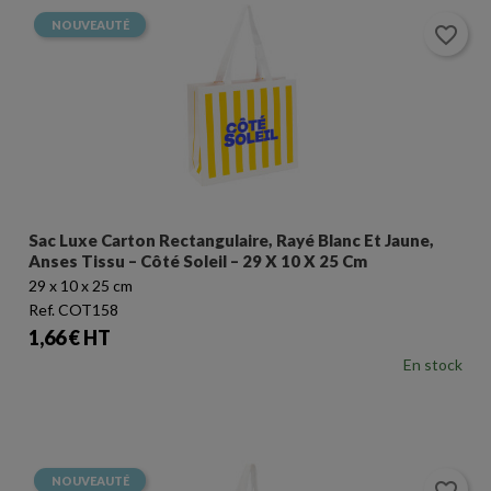
NOUVEAUTÉ
favorite_border
Sac Luxe Carton Rectangulaire, Rayé Blanc Et Jaune,
Anses Tissu – Côté Soleil – 29 X 10 X 25 Cm
29 x 10 x 25 cm
Ref. COT158
Prix
1,66 € HT
En stock
NOUVEAUTÉ