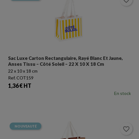
favorite_border
Sac Luxe Carton Rectangulaire, Rayé Blanc Et Jaune,
Anses Tissu – Côté Soleil – 22 X 10 X 18 Cm
22 x 10 x 18 cm
Ref. COT159
Prix
1,36 € HT
En stock
NOUVEAUTÉ
favorite_border