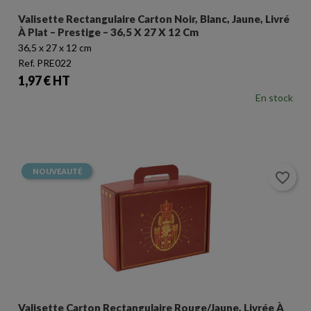
Valisette Rectangulaire Carton Noir, Blanc, Jaune, Livré
À Plat – Prestige – 36,5 X 27 X 12 Cm
36,5 x 27 x 12 cm
Ref. PRE022
Prix
1,97 € HT
En stock
NOUVEAUTÉ
favorite_border
Valisette Carton Rectangulaire Rouge/jaune, Livrée À