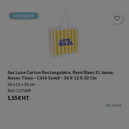
NOUVEAUTÉ
favorite_border
Sac Luxe Carton Rectangulaire, Rayé Blanc Et Jaune,
Anses Tissu – Côté Soleil – 36 X 12 X 32 Cm
36 x 12 x 32 cm
Ref. COT009
Prix
1,55 € HT
En stock