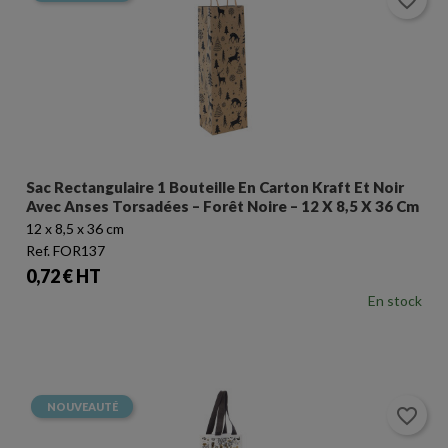
favorite_border
Sac Rectangulaire 1 Bouteille En Carton Kraft Et Noir
Avec Anses Torsadées – Forêt Noire – 12 X 8,5 X 36 Cm
12 x 8,5 x 36 cm
Ref. FOR137
Prix
0,72 € HT
En stock
NOUVEAUTÉ
favorite_border