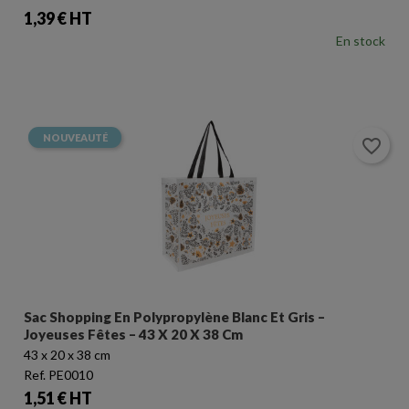
Prix
1,39 € HT
Annuler
Connexion
En stock
Annuler
Créer une liste d'envies
NOUVEAUTÉ
favorite_border
Sac Shopping En Polypropylène Blanc Et Gris –
Joyeuses Fêtes – 43 X 20 X 38 Cm
43 x 20 x 38 cm
Ref. PE0010
Prix
1,51 € HT