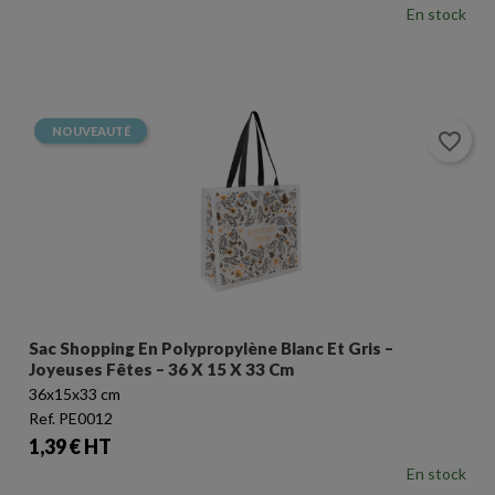
En stock
NOUVEAUTÉ
favorite_border
Sac Shopping En Polypropylène Blanc Et Gris –
Joyeuses Fêtes – 36 X 15 X 33 Cm
36x15x33 cm
Ref. PE0012
Prix
1,39 € HT
En stock