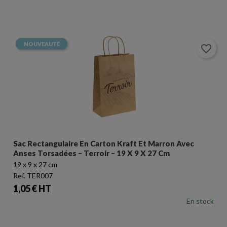
NOUVEAUTÉ
favorite_border
Sac Rectangulaire En Carton Kraft Et Marron Avec
Anses Torsadées – Terroir – 19 X 9 X 27 Cm
19 x 9 x 27 cm
Ref. TER007
Prix
1,05 € HT
En stock