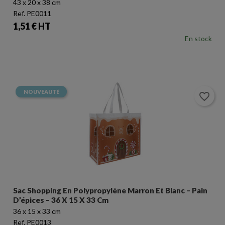
43 x 20 x 38 cm
Ref. PE0011
Prix
1,51 € HT
En stock
NOUVEAUTÉ
favorite_border
×
Créer une liste d'envies
×
Connexion
Sac Shopping En Polypropylène Marron Et Blanc – Pain
Nom de la liste d'envies
D’épices – 36 X 15 X 33 Cm
Vous devez être connecté pour ajouter des produits à
36 x 15 x 33 cm
votre liste d'envies.
Ref. PE0013