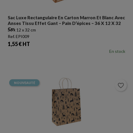
Sac Luxe Rectangulaire En Carton Marron Et Blanc Avec
Anses Tissu Effet Gant – Pain D’épices – 36 X 12 X 32
Cm
36 x 12 x 32 cm
Ref. EPI009
Prix
1,55 € HT
En stock
NOUVEAUTÉ
favorite_border