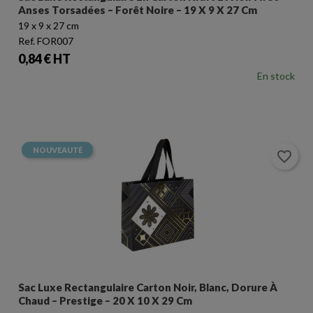
Anses Torsadées – Forêt Noire – 19 X 9 X 27 Cm
19 x 9 x 27 cm
Ref. FOR007
Prix
0,84 € HT
En stock
NOUVEAUTÉ
favorite_border
Sac Luxe Rectangulaire Carton Noir, Blanc, Dorure À
Chaud – Prestige – 20 X 10 X 29 Cm