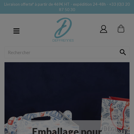
Livraison offerte* à partir de 469€ HT - expédition 24-48h - +33 (0)3 20
87 50 30
MENU

Emballage pour