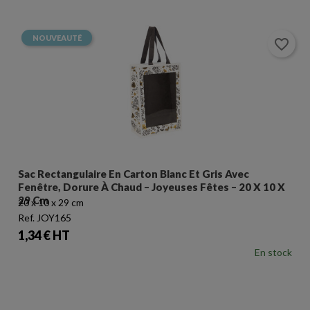
NOUVEAUTÉ
favorite_border
Sac Rectangulaire En Carton Blanc Et Gris Avec
Fenêtre, Dorure À Chaud – Joyeuses Fêtes – 20 X 10 X
29 Cm
20 x 10 x 29 cm
Ref. JOY165
Prix
1,34 € HT
En stock