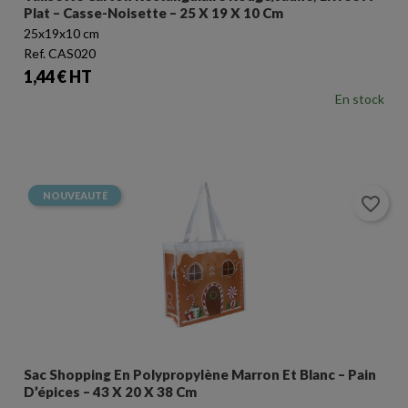
Plat – Casse-Noisette – 25 X 19 X 10 Cm
25x19x10 cm
Ref. CAS020
Prix
1,44 € HT
En stock
NOUVEAUTÉ
favorite_border
Sac Shopping En Polypropylène Marron Et Blanc – Pain
D’épices – 43 X 20 X 38 Cm