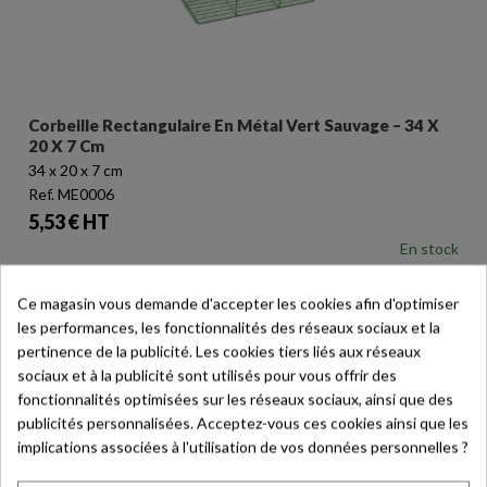
Corbeille Rectangulaire En Métal Vert Sauvage – 34 X
20 X 7 Cm
34 x 20 x 7 cm
Ref. ME0006
Prix
5,53 € HT
En stock
Ce magasin vous demande d'accepter les cookies afin d'optimiser
les performances, les fonctionnalités des réseaux sociaux et la
pertinence de la publicité. Les cookies tiers liés aux réseaux
favorite_border
sociaux et à la publicité sont utilisés pour vous offrir des
fonctionnalités optimisées sur les réseaux sociaux, ainsi que des
publicités personnalisées. Acceptez-vous ces cookies ainsi que les
implications associées à l'utilisation de vos données personnelles ?