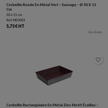
Corbeille Ronde En Métal Vert – Sauvage – Ø 30 X 11
Cm
30 x 11 cm
Ref. ME0001
Prix
5,73 € HT
En stock
favorite_border
Corbeille Rectangulaire En Métal Zinc Motif Écailles –