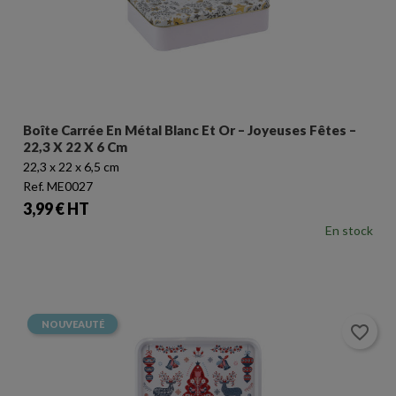
Boîte Carrée En Métal Blanc Et Or – Joyeuses Fêtes –
22,3 X 22 X 6 Cm
22,3 x 22 x 6,5 cm
Ref. ME0027
Prix
3,99 € HT
En stock
NOUVEAUTÉ
favorite_border