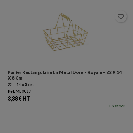
favorite_border
Panier Rectangulaire En Métal Doré – Royale – 22 X 14
X 8 Cm
22 x 14 x 8 cm
Ref. ME0017
Prix
3,38 € HT
En stock