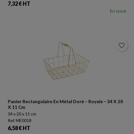
Prix
7,32 € HT
En stock
favorite_border
Panier Rectangulaire En Métal Doré – Royale – 34 X 20
X 11 Cm
34 x 20 x 11 cm
Ref. ME0018
Prix
6,58 € HT