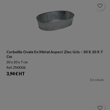
favorite_border
Corbeille Ovale En Métal Aspect Zinc Gris – 30 X 20 X 7
Cm
30 x 20 x 7 cm
Ref. ZN0006
Prix
3,94 € HT
En stock
favorite_border