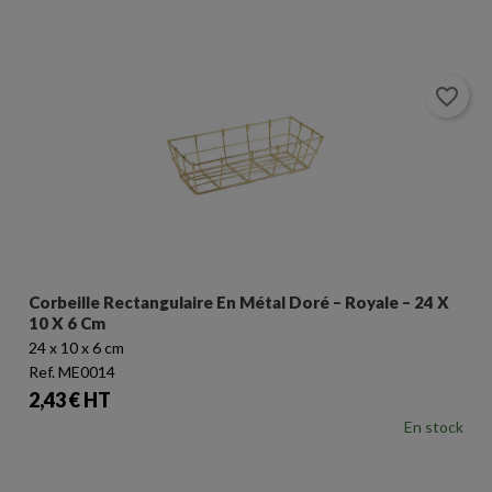
favorite_border
Corbeille Rectangulaire En Métal Doré – Royale – 24 X
10 X 6 Cm
24 x 10 x 6 cm
Ref. ME0014
Prix
2,43 € HT
En stock