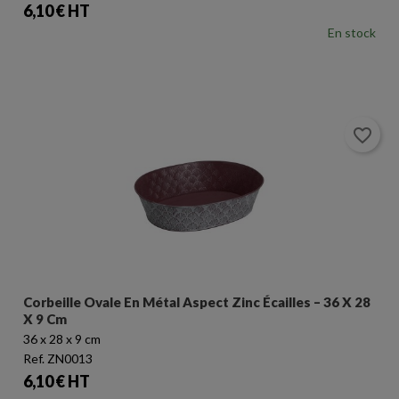
Prix
6,10 € HT
En stock
favorite_border
Corbeille Ovale En Métal Aspect Zinc Écailles – 36 X 28
X 9 Cm
36 x 28 x 9 cm
Ref. ZN0013
Prix
6,10 € HT