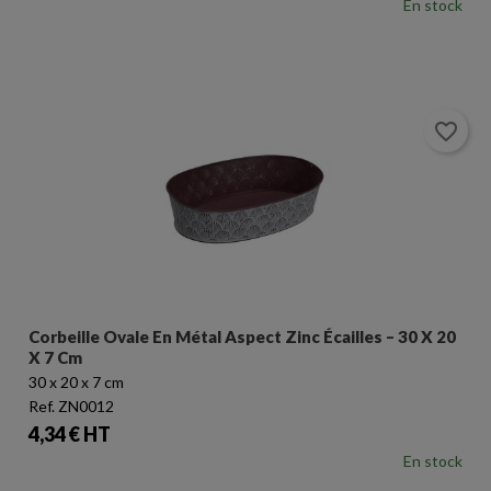
En stock
favorite_border
Corbeille Ovale En Métal Aspect Zinc Écailles – 30 X 20
X 7 Cm
30 x 20 x 7 cm
Ref. ZN0012
Prix
4,34 € HT
En stock