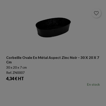
favorite_border
Corbeille Ovale En Métal Aspect Zinc Noir – 30 X 20 X 7
Cm
30 x 20 x 7 cm
Ref. ZN0007
Prix
4,34 € HT
En stock