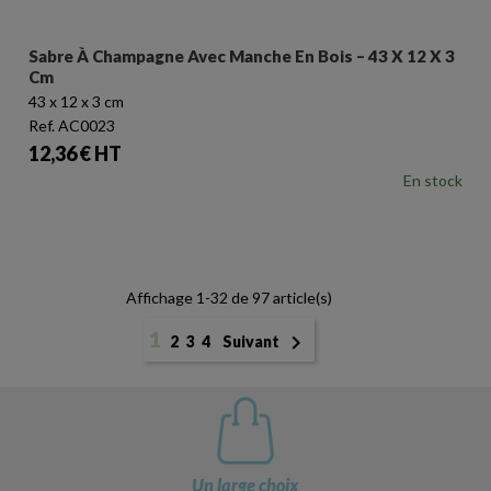
Sabre À Champagne Avec Manche En Bois – 43 X 12 X 3
Cm
43 x 12 x 3 cm
Ref. AC0023
Prix
12,36 € HT
En stock
Affichage 1-32 de 97 article(s)
1

2
3
4
Suivant
Un large choix