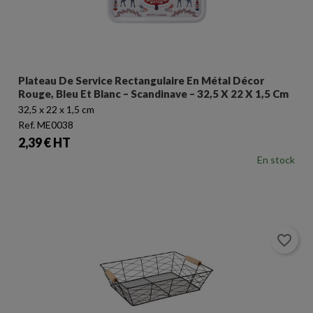
Plateau De Service Rectangulaire En Métal Décor
Rouge, Bleu Et Blanc – Scandinave – 32,5 X 22 X 1,5 Cm
32,5 x 22 x 1,5 cm
Ref. ME0038
Prix
2,39 € HT
En stock
favorite_border