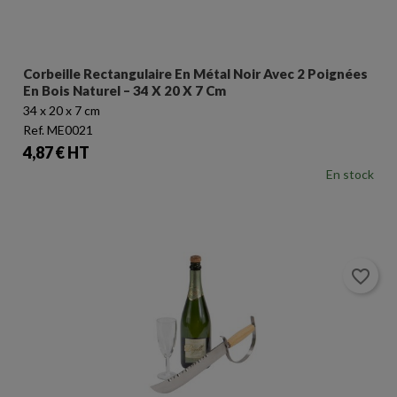
Corbeille Rectangulaire En Métal Noir Avec 2 Poignées
En Bois Naturel – 34 X 20 X 7 Cm
34 x 20 x 7 cm
Ref. ME0021
Prix
4,87 € HT
En stock
favorite_border