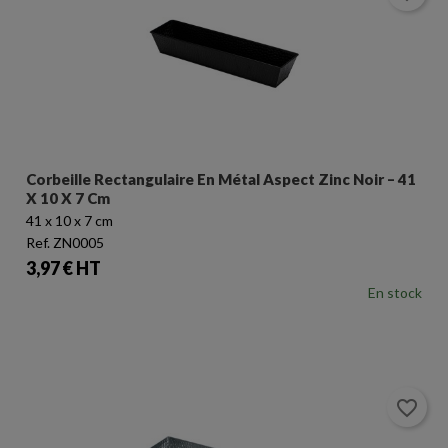
Corbeille Rectangulaire En Métal Aspect Zinc Noir – 41
X 10 X 7 Cm
41 x 10 x 7 cm
Ref. ZN0005
Prix
3,97 € HT
En stock
favorite_border