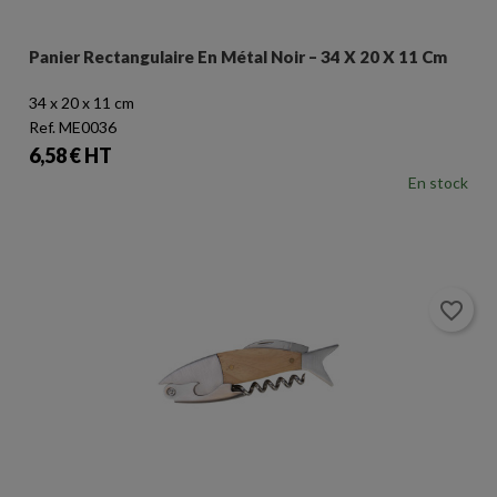
Panier Rectangulaire En Métal Noir – 34 X 20 X 11 Cm
34 x 20 x 11 cm
Ref. ME0036
Prix
6,58 € HT
En stock
favorite_border