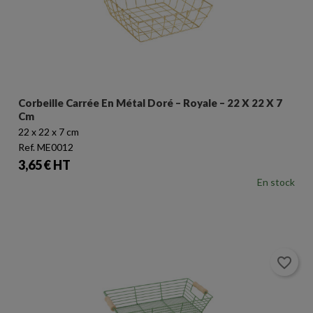
Corbeille Carrée En Métal Doré – Royale – 22 X 22 X 7
Cm
22 x 22 x 7 cm
Ref. ME0012
Prix
3,65 € HT
En stock
favorite_border