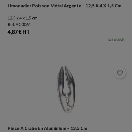
Limonadier Poisson Métal Argente – 12,5 X 4 X 1,5 Cm
12,5 x 4 x 1,5 cm
Ref. AC0064
Prix
4,87 € HT
En stock
favorite_border
Pince À Crabe En Aluminium – 13,5 Cm