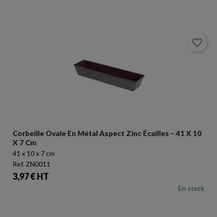
favorite_border
Corbeille Ovale En Métal Aspect Zinc Écailles – 41 X 10
X 7 Cm
41 x 10 x 7 cm
Ref. ZN0011
Prix
3,97 € HT
En stock