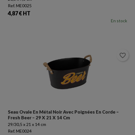
Ref. ME0025
Prix
4,87 € HT
En stock
favorite_border
Seau Ovale En Métal Noir Avec Poignées En Corde –
Fresh Beer – 29 X 21 X 14 Cm
29/30,5 x 21 x 14 cm
Ref. ME0024