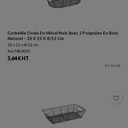
Corbeille Ovale En Métal Noir Avec 2 Poignées En Bois
Naturel – 33 X 21 X 8/12 Cm
33 x 21 x 8/12 cm
Ref. ME0023
Prix
5,64 € HT
En stock
favorite_border