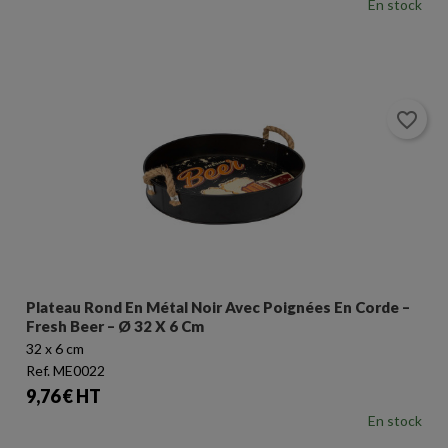
En stock
favorite_border
Plateau Rond En Métal Noir Avec Poignées En Corde –
Fresh Beer – Ø 32 X 6 Cm
32 x 6 cm
Ref. ME0022
Prix
9,76 € HT
En stock