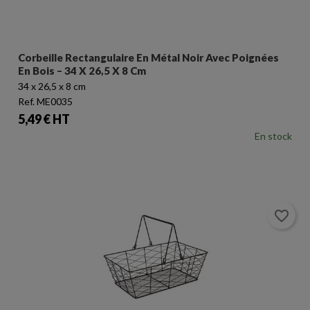
Corbeille Rectangulaire En Métal Noir Avec Poignées
En Bois – 34 X 26,5 X 8 Cm
34 x 26,5 x 8 cm
Ref. ME0035
Prix
5,49 € HT
En stock
favorite_border