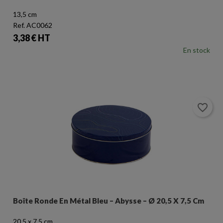
13,5 cm
Ref. AC0062
Prix
3,38 € HT
En stock
favorite_border
Boîte Ronde En Métal Bleu – Abysse – Ø 20,5 X 7,5 Cm
20,5 x 7,5 cm