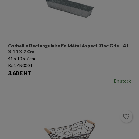
Corbeille Rectangulaire En Métal Aspect Zinc Gris – 41
X 10 X 7 Cm
41 x 10 x 7 cm
Ref. ZN0004
Prix
3,60 € HT
En stock
favorite_border