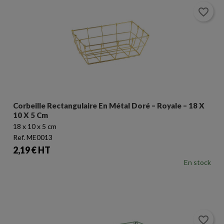
favorite_border
Corbeille Rectangulaire En Métal Doré – Royale – 18 X
10 X 5 Cm
18 x 10 x 5 cm
Ref. ME0013
Prix
2,19 € HT
En stock
favorite_border