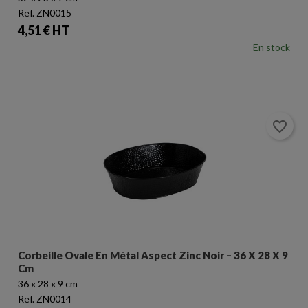
Ref. ZN0015
Prix
4,51 € HT
En stock
favorite_border
Corbeille Ovale En Métal Aspect Zinc Noir – 36 X 28 X 9
Cm
36 x 28 x 9 cm
Ref. ZN0014