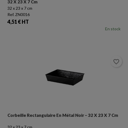
32 X 23 X 7 Cm
32 x 23 x 7 cm
Ref. ZN0016
Prix
4,51 € HT
En stock
favorite_border
Corbeille Rectangulaire En Métal Noir – 32 X 23 X 7 Cm
32 x 23 x 7 cm