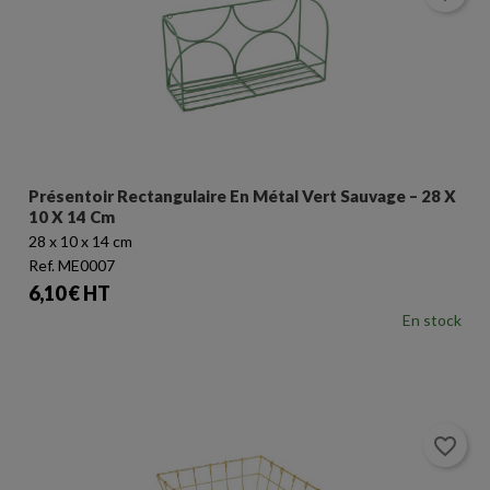
Présentoir Rectangulaire En Métal Vert Sauvage – 28 X
10 X 14 Cm
28 x 10 x 14 cm
Ref. ME0007
Prix
6,10 € HT
En stock
favorite_border