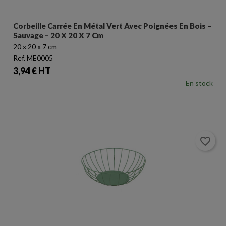
Corbeille Carrée En Métal Vert Avec Poignées En Bois –
Sauvage – 20 X 20 X 7 Cm
20 x 20 x 7 cm
Ref. ME0005
Prix
3,94 € HT
En stock
favorite_border