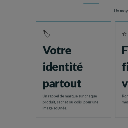
Un moye
🏷️
⭐
Votre
F
identité
f
partout
v
Un rappel de marque sur chaque
Ron
produit, sachet ou colis, pour une
mes
image soignée.