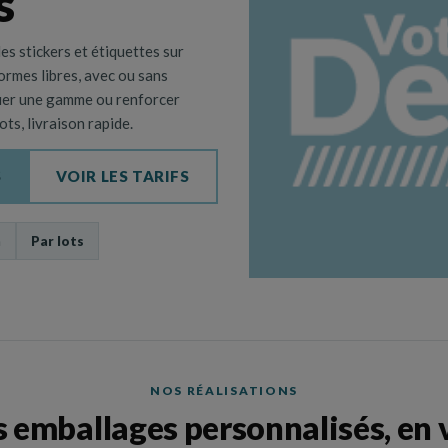
s
es stickers et étiquettes sur
Coffret et boite
Sacs et sachet
ormes libres, avec ou sans
rquer une gamme ou renforcer
ts, livraison rapide.
Planche et plateau de
Valise et valisette
dégustation
S
VOIR LES TARIFS
n
Par lots
uteilles, Sac, Etui,
NOS RÉALISATIONS
 emballages personnalisés, en 