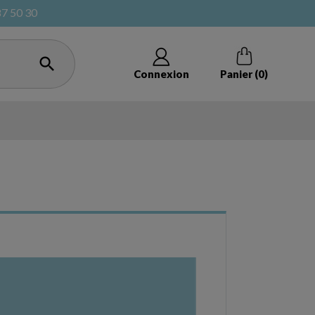
87 50 30

Connexion
Panier
(0)
ote bag
Cagettes et caisses à vrac
cadeaux
Pochon et ﬁlet