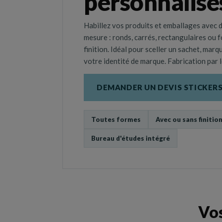
personnalisé
Habillez vos produits et emballages avec d
mesure : ronds, carrés, rectangulaires ou f
finition. Idéal pour sceller un sachet, ma
votre identité de marque. Fabrication par lo
DEMANDER UN DEVIS STICKER
Toutes formes
Avec ou sans finitio
Porte-bo
coffret
Bureau d'études intégré
Vos