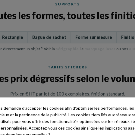
SUPPORTS
tes les formes, toutes les finit
Rectangle
Bague de sachet
Forme sur mesure
Finiti
 directement un objet ? Voir la
sérigraphie
, le
marquage laser
ou nos
au
TARIFS STICKERS
es prix dégressifs selon le volu
Prix en € HT par lot de 100 exemplaires, finition standard.
 demande d'accepter les cookies afin d'optimiser les performances, les
500 EX.
1 000 EX.
aux et la pertinence de la publicité. Les cookies tiers liés aux réseaux so
utilisés pour vous offrir des fonctionnalités optimisées sur les réseaux so
16,53 €
12,11 €
personnalisées. Acceptez-vous ces cookies ainsi que les implications ass
e vos données personnelles ?