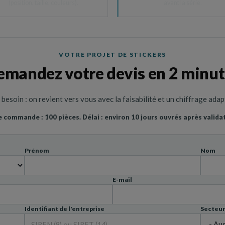
(position, taille, couleurs).
avant la série.
VOTRE PROJET DE STICKERS
emandez votre devis en 2 minut
esoin : on revient vers vous avec la faisabilité et un chiffrage ada
commande : 100 pièces. Délai : environ 10 jours ouvrés après valida
Prénom
Nom
E-mail
Identifiant de l'entreprise
Secteur