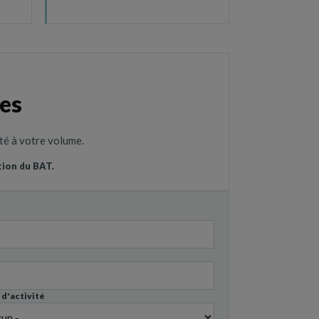
un suivi dédié.
es
pté à votre volume.
tion du BAT.
 d'activité