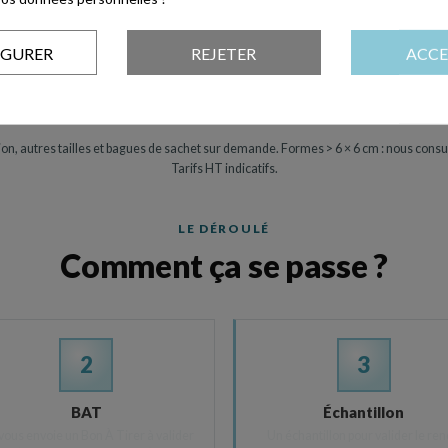
18,32 €
13,83 €
IGURER
REJETER
ACCE
17,38 €
12,63 €
20,14 €
16,37 €
nition, autres tailles et bagues de sachet sur demande. Formes > 6 × 6 cm : nous consu
Tarifs HT indicatifs.
LE DÉROULÉ
Comment ça se passe ?
2
3
BAT
Échantillon
vous envoie un Bon À Tirer à valider
Un échantillon pour valider le re