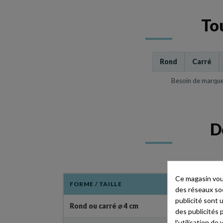
Tou
Rond
Carré
Besoin de marquer
D
Ce magasin vous
FORME / TAILLE
des réseaux soci
publicité sont 
Rond ou carré ⌀ 4 cm
des publicités 
l'utilisation d