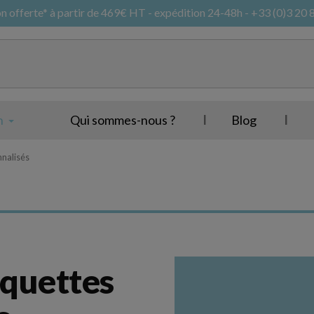
on offerte* à partir de 469€ HT - expédition 24-48h - +33 (0)3 20 
n
Qui sommes-nous ?
Blog
nnalisés
Corbeille
Sac cabas et t
iquettes
Panier
Sacs et pochettes 