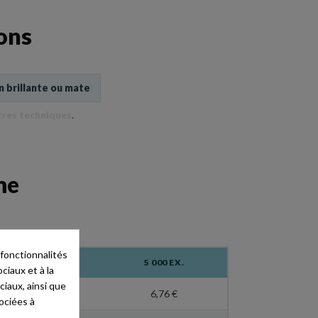
ions
on brillante ou mate
tres techniques
.
me
 fonctionnalités
2 000 EX.
5 000 EX.
ciaux et à la
ciaux, ainsi que
9,99 €
6,76 €
ociées à