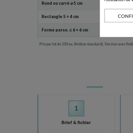
Rond ou carré ⌀ 5 cm
CONF
Rectangle 5 × 4 cm
Forme perso. ≤ 6 × 6 cm
Prix par lot de 100 ex. (finition standard). Version avec fi
1
Brief & fichier
Vous nous transmettez votre logo
On 