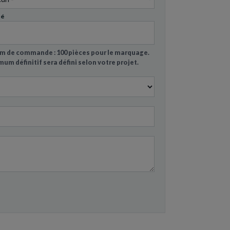
té
 de commande : 100 pièces pour le marquage.
mum définitif sera défini selon votre projet.