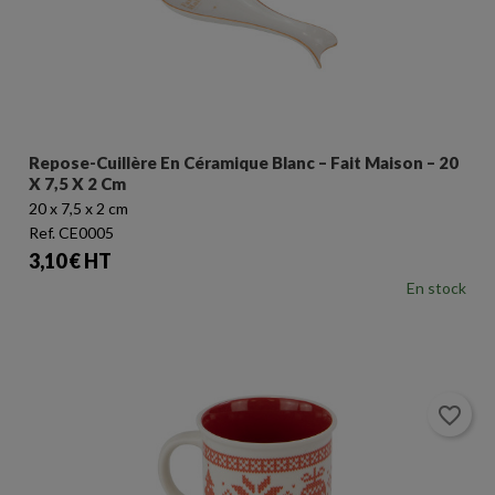
Repose-Cuillère En Céramique Blanc – Fait Maison – 20
X 7,5 X 2 Cm
20 x 7,5 x 2 cm
Ref. CE0005
Prix
3,10 € HT
En stock
favorite_border