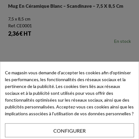
Mug En Céramique Blanc – Scandinave – 7,5 X 8,5 Cm
7,5 x 8,5 cm
Ref. CE0001
Prix
2,36 € HT
En stock
Ce magasin vous demande d'accepter les cookies afin d'optimiser
favorite_border
les performances, les fonctionnalités des réseaux sociaux et la
pertinence de la publicité. Les cookies tiers liés aux réseaux
sociaux et à la publicité sont utilisés pour vous offrir des
fonctionnalités optimisées sur les réseaux sociaux, ainsi que des
publicités personnalisées. Acceptez-vous ces cookies ainsi que les
implications associées à l'utilisation de vos données personnelles ?
CONFIGURER
Mug En Céramique Blanc – Scandinave – 9,5 X 8,5 Cm