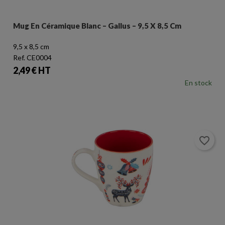
Mug En Céramique Blanc – Gallus – 9,5 X 8,5 Cm
9,5 x 8,5 cm
Ref. CE0004
Prix
2,49 € HT
En stock
favorite_border