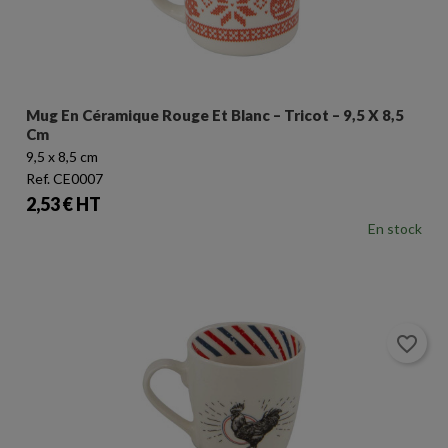
Mug En Céramique Rouge Et Blanc – Tricot – 9,5 X 8,5
Cm
9,5 x 8,5 cm
Ref. CE0007
Prix
2,53 € HT
En stock
favorite_border