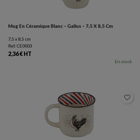
Mug En Céramique Blanc – Gallus – 7,5 X 8,5 Cm
7,5 x 8,5 cm
Ref. CE0003
Prix
2,36 € HT
En stock
favorite_border