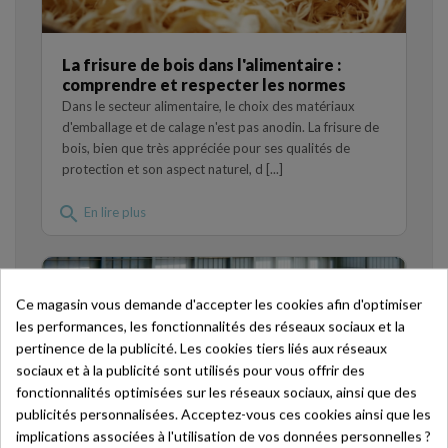
La frisure de bois dans l'alimentaire :
comprendre et respecter les normes
Dans le secteur alimentaire, le choix des matériaux
d'emballage et de calage n'est pas anodin. La frisure de
bois, bien que très appréciée pour ses qualités de
protection et son aspect naturel, d [...]
search
En lire plus
Ce magasin vous demande d'accepter les cookies afin d'optimiser
les performances, les fonctionnalités des réseaux sociaux et la
pertinence de la publicité. Les cookies tiers liés aux réseaux
sociaux et à la publicité sont utilisés pour vous offrir des
fonctionnalités optimisées sur les réseaux sociaux, ainsi que des
publicités personnalisées. Acceptez-vous ces cookies ainsi que les
implications associées à l'utilisation de vos données personnelles ?