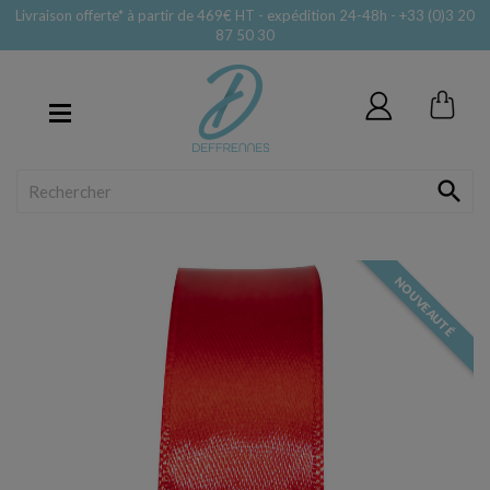
Livraison offerte* à partir de 469€ HT - expédition 24-48h - +33 (0)3 20
87 50 30
MENU

NOUVEAUTÉ