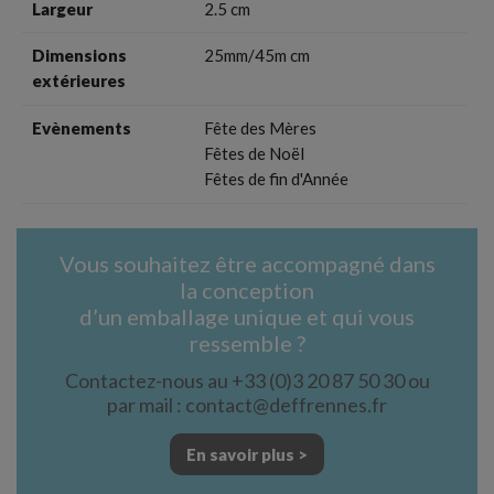
Largeur
2.5 cm
Dimensions
25mm/45m cm
extérieures
Evènements
Fête des Mères
Fêtes de Noël
Fêtes de fin d'Année
Vous souhaitez être accompagné dans
la conception
d’un emballage unique et qui vous
ressemble ?
Contactez-nous au +33 (0)3 20 87 50 30 ou
par mail : contact@deffrennes.fr
En savoir plus >