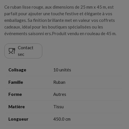
Ce ruban lisse rouge, aux dimensions de 25 mm x 45 m, est
parfait pour ajouter une touche festive et élégante à vos
emballages. Sa finition brillante met en valeur vos coffrets
cadeaux, idéal pour les boutiques spécialisées ou les
×
événements saisonni ers.Produit vendu en rouleau de 45 m.
Créer une liste d'envies
×
Connexion
Contact
Nom de la liste d'envies
sec
Vous devez être connecté pour ajouter des produits à
votre liste d'envies.
Colisage
10 unités
Annuler
Connexion
Famille
Ruban
Annuler
Créer une liste d'envies
Forme
Autres
Matière
Tissu
Longueur
450.0 cm