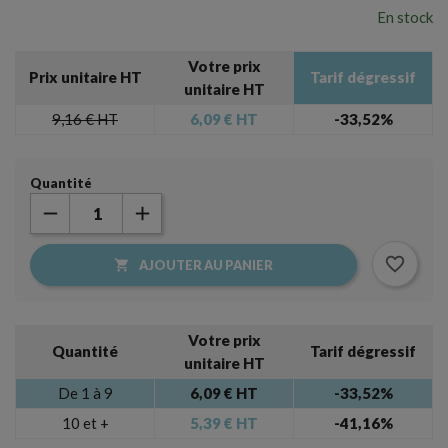
En stock
Votre prix
Prix unitaire HT
Tarif dégressif
unitaire HT
9,16 €
HT
6,09 €
HT
-33,52%
Quantité
favorite_border

AJOUTER AU PANIER
Votre prix
Quantité
Tarif dégressif
unitaire HT
De 1 à 9
6,09 € HT
-33,52%
10 et +
5,39 € HT
-41,16%