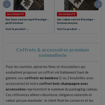
‹
›
NOUVEAUTÉ
NOUVEAUTÉ
Sac cabas carton Prestige –
Corbeille carton rect. Prestige –
format moyen
33×20×7 cm
Voir le produit →
Voir le produit →
Coffrets & accessoires premium
sommellerie
Pour les cavistes, épiceries fines et chocolatiers qui
souhaitent proposer un coffret véritablement haut de
gamme, nos
coffrets en bambou
(1 ou 2 bouteilles avec
accessoires) et notre
coffret bois champagne avec
accessoires
représentent le summum du packaging cadeau.
Ces références allient robustesse, élégance naturelle et
valeur perçue maximale : le client final les conserve et les