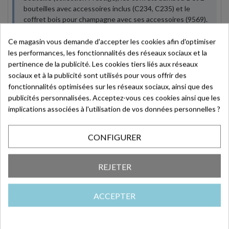
bouteilles avec accessoires inclus (C234, C235) et le
coffret bois pour champagne avec ses accessoires (9569).
Tous sont en stock permanent avec livraison sous 24-
48h.
Ce magasin vous demande d'accepter les cookies afin d'optimiser
les performances, les fonctionnalités des réseaux sociaux et la
pertinence de la publicité. Les cookies tiers liés aux réseaux
Les accessoires sommellerie sont-ils vendus
sociaux et à la publicité sont utilisés pour vous offrir des
séparément ?
fonctionnalités optimisées sur les réseaux sociaux, ainsi que des
Oui, décapsuleur (AC0001), tire-bouchon limonadier
publicités personnalisées. Acceptez-vous ces cookies ainsi que les
compact (AC0023), limonadier multifonction (AC0010) et
implications associées à l'utilisation de vos données personnelles ?
bouchon à champagne chromé (8213) sont disponibles à
l'unité ou en lot. Ils peuvent être intégrés librement dans
CONFIGURER
n'importe quel coffret de votre composition.
REJETER
Comment personnaliser les emballages fête des
pères ?
ACCEPTER
La personnalisation rapide passe par nos stickers Bonne
Fête Papa (AC0087, lot de 500) et nos rubans satin noir
(AC0105). Pour une personnalisation plus poussée avec