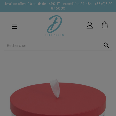
Livraison offerte* à partir de 469€ HT - expédition 24-48h - +33 (0)3 20
87 50 30
MENU
