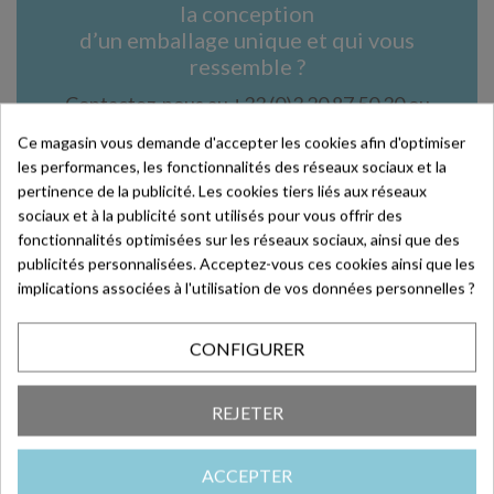
la conception
d’un emballage unique et qui vous
ressemble ?
Contactez-nous au +33 (0)3 20 87 50 30 ou
par mail : contact@deffrennes.fr
Ce magasin vous demande d'accepter les cookies afin d'optimiser
les performances, les fonctionnalités des réseaux sociaux et la
En savoir plus >
pertinence de la publicité. Les cookies tiers liés aux réseaux
sociaux et à la publicité sont utilisés pour vous offrir des
fonctionnalités optimisées sur les réseaux sociaux, ainsi que des
publicités personnalisées. Acceptez-vous ces cookies ainsi que les
implications associées à l'utilisation de vos données personnelles ?
Article de blog en lien
CONFIGURER
avec le produit
REJETER
ACCEPTER