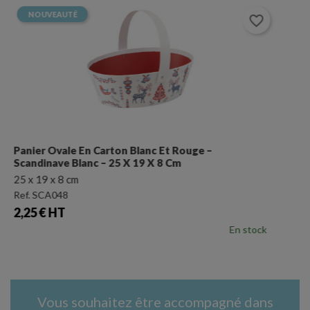
favorite_border
Corbeille Rectangulaire En Carton – Scandinave
Blanc – 33 X 20 X 7 Cm
33 x 20 x 7 cm
Ref. SCA016
Prix
2,03 € HT
Stock entre 1 et 6 cartons
Vous souhaitez être accompagné dans