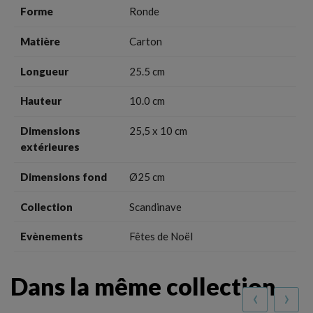
Forme
Ronde
Matière
Carton
Longueur
25.5 cm
Hauteur
10.0 cm
Dimensions
25,5 x 10 cm
extérieures
Dimensions fond
Ø25 cm
Collection
Scandinave
Evènements
Fêtes de Noël
Dans la même collection
‹
›