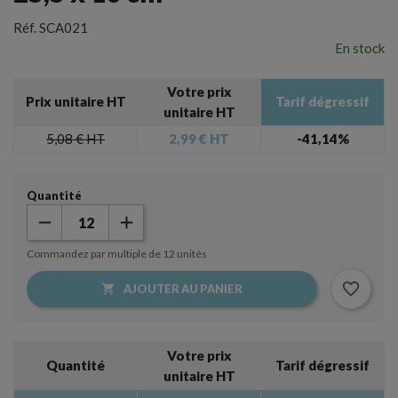
Réf.
SCA021
En stock
Votre prix
Prix unitaire HT
Tarif dégressif
unitaire HT
5,08 €
HT
2,99 €
HT
-41,14%
Quantité
Commandez par multiple de 12 unités
favorite_border

AJOUTER AU PANIER
Votre prix
Quantité
Tarif dégressif
unitaire HT