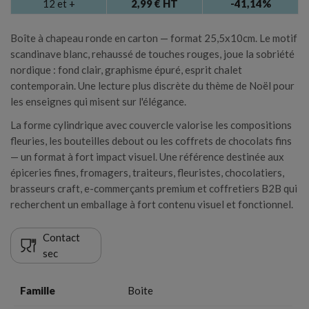
12 et +
2,99 € HT
-41,14%
×
Créer une liste d'envies
×
Boîte à chapeau ronde en carton — format 25,5x10cm. Le motif
Connexion
scandinave blanc, rehaussé de touches rouges, joue la sobriété
Nom de la liste d'envies
nordique : fond clair, graphisme épuré, esprit chalet
Vous devez être connecté pour ajouter des produits à
contemporain. Une lecture plus discrète du thème de Noël pour
votre liste d'envies.
les enseignes qui misent sur l'élégance.
La forme cylindrique avec couvercle valorise les compositions
Annuler
Connexion
fleuries, les bouteilles debout ou les coffrets de chocolats fins
Annuler
Créer une liste d'envies
— un format à fort impact visuel. Une référence destinée aux
épiceries fines, fromagers, traiteurs, fleuristes, chocolatiers,
brasseurs craft, e-commerçants premium et coffretiers B2B qui
recherchent un emballage à fort contenu visuel et fonctionnel.
Contact
sec
Famille
Boite