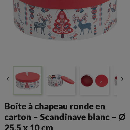


Boîte à chapeau ronde en
carton – Scandinave blanc – Ø
25,5 x 10 cm