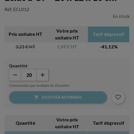
Réf.
ECL012
En stock
Votre prix
Prix unitaire HT
Tarif dégressif
unitaire HT
3,21 €
HT
1,89 €
HT
-41,12%
Quantité
Commandez par multiple de 20 unités
favorite_border

AJOUTER AU PANIER
Votre prix
Quantité
Tarif dégressif
unitaire HT