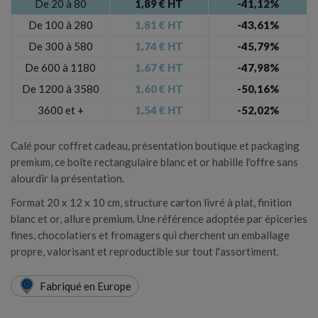
De 20 à 80
1,89 € HT
-41,12%
De 100 à 280
1,81 € HT
-43,61%
×
Créer une liste d'envies
De 300 à 580
1,74 € HT
-45,79%
×
Connexion
De 600 à 1180
1,67 € HT
-47,98%
De 1200 à 3580
1,60 € HT
-50,16%
Nom de la liste d'envies
Vous devez être connecté pour ajouter des produits à
3600 et +
1,54 € HT
-52,02%
votre liste d'envies.
Calé pour coffret cadeau, présentation boutique et packaging
Annuler
Connexion
premium, ce boîte rectangulaire blanc et or habille l'offre sans
alourdir la présentation.
Annuler
Créer une liste d'envies
Format 20 x 12 x 10 cm, structure carton livré à plat, finition
blanc et or, allure premium. Une référence adoptée par épiceries
fines, chocolatiers et fromagers qui cherchent un emballage
propre, valorisant et reproductible sur tout l'assortiment.
Fabriqué en Europe