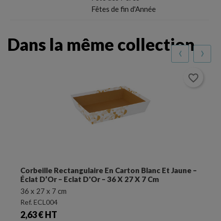
Fêtes de fin d'Année
Dans la même collection
‹
›
favorite_border
Valisette Rectangulaire En Carton Blanc Et Jaune –
Éclat D’Or – 36,5 X 27 X 12 Cm
36,5 x 27 x 12 cm
Ref. ECL007
Prix
1,97 € HT