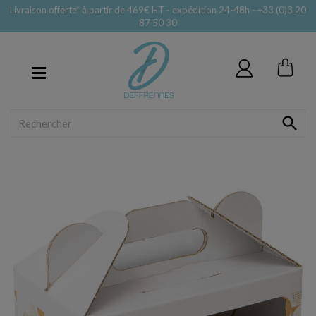
Livraison offerte* à partir de 469€ HT - expédition 24-48h - +33 (0)3 20
87 50 30
MENU
