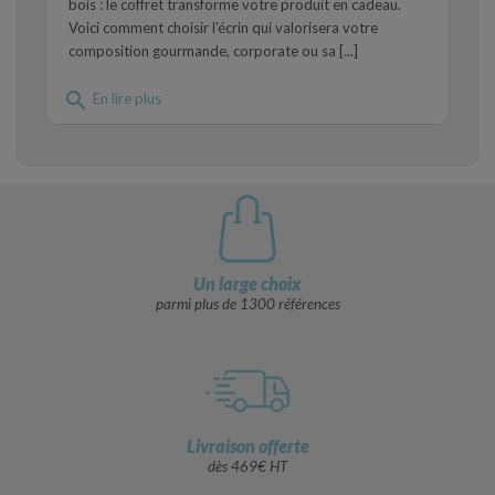
bois : le coffret transforme votre produit en cadeau.
Voici comment choisir l'écrin qui valorisera votre
composition gourmande, corporate ou sa [...]
search
En lire plus
Un large choix
parmi plus de 1300 références
Livraison offerte
dès 469€ HT