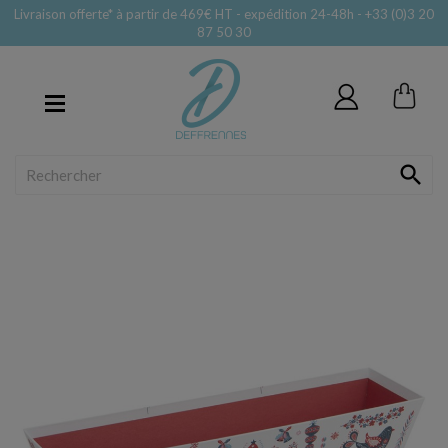
Livraison offerte* à partir de 469€ HT - expédition 24-48h - +33 (0)3 20
87 50 30
MENU
