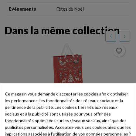
Evènements
Fêtes de Noël
Dans la même collection
‹
›
favorite_border
Ce magasin vous demande d'accepter les cookies afin d'optimiser
les performances, les fonctionnalités des réseaux sociaux et la
pertinence de la publicité. Les cookies tiers liés aux réseaux
Corbeille Ovale En Osier Et Tissu – Scandinave – 50
X 40 X 13 Cm
sociaux et à la publicité sont utilisés pour vous offrir des
50 x 40 x 13 cm
fonctionnalités optimisées sur les réseaux sociaux, ainsi que des
publicités personnalisées. Acceptez-vous ces cookies ainsi que les
Ref. OS0045
Prix
implications associées à l'utilisation de vos données personnelles ?
8,01 € HT