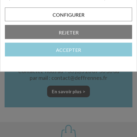
En stock
CONFIGURER
REJETER
Vous souhaitez être accompagné dans
la conception
ACCEPTER
d’un emballage unique et qui vous
ressemble ?
Contactez-nous au +33 (0)3 20 87 50 30 ou
par mail : contact@deffrennes.fr
En savoir plus >