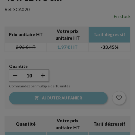
Réf.
SCA020
En stock
Votre prix
Prix unitaire HT
Tarif dégressif
unitaire HT
2,96 €
HT
1,97 €
HT
-33,45%
Quantité
Commandez par multiple de 10 unités
favorite_border

AJOUTER AU PANIER
×
Créer une liste d'envies
×
Connexion
Votre prix
Nom de la liste d'envies
Quantité
Tarif dégressif
unitaire HT
Vous devez être connecté pour ajouter des produits à
votre liste d'envies.