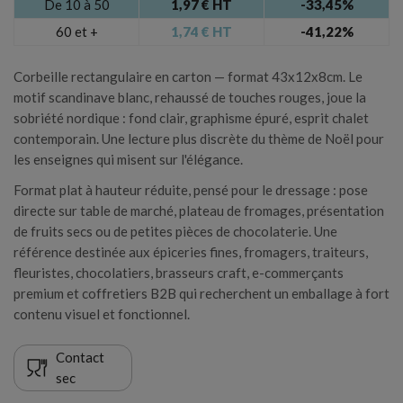
De 10 à 50
1,97 € HT
-33,45%
60 et +
1,74 € HT
-41,22%
Annuler
Connexion
Corbeille rectangulaire en carton — format 43x12x8cm. Le
Annuler
Créer une liste d'envies
motif scandinave blanc, rehaussé de touches rouges, joue la
sobriété nordique : fond clair, graphisme épuré, esprit chalet
contemporain. Une lecture plus discrète du thème de Noël pour
les enseignes qui misent sur l'élégance.
Format plat à hauteur réduite, pensé pour le dressage : pose
directe sur table de marché, plateau de fromages, présentation
de fruits secs ou de petites pièces de chocolaterie. Une
référence destinée aux épiceries fines, fromagers, traiteurs,
fleuristes, chocolatiers, brasseurs craft, e-commerçants
premium et coffretiers B2B qui recherchent un emballage à fort
contenu visuel et fonctionnel.
Contact
sec