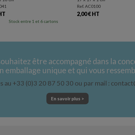
Ref. OS0038
Prix
5,86 € HT
En stock
En stoc
souhaitez être accompagné dans la conc
n emballage unique et qui vous ressemb
 au +33 (0)3 20 87 50 30 ou par mail : contac
En savoir plus >