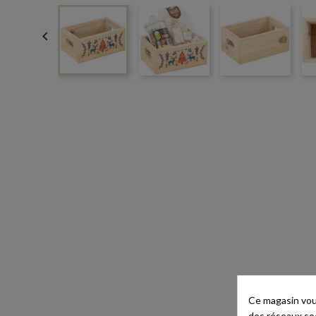

Ce magasin vous
des réseaux soci