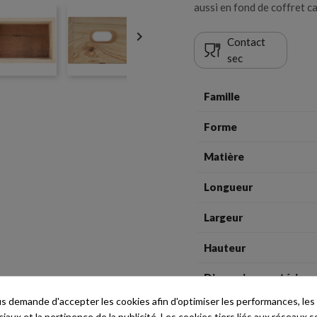
aussi en fond de coffret c

Contact
sec
Famille
Forme
Matière
Longueur
Largeur
Hauteur
Dimensions extérieur
 demande d'accepter les cookies afin d'optimiser les performances, les
Dimensions fond
aux et la pertinence de la publicité. Les cookies tiers liés aux réseaux so