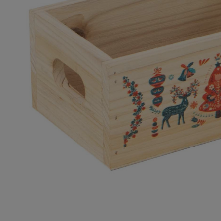
No
Porte-bo
V
coffret