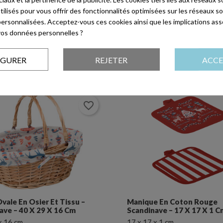
utilisés pour vous offrir des fonctionnalités optimisées sur les réseaux so
Collection
personnalisées. Acceptez-vous ces cookies ainsi que les implications ass
e vos données personnelles ?
Evènements
IGURER
REJETER
ACCE
favorite_border
favorite_border
Corbeille Rectangulaire En Osier
ton Rouge
Et Tissu – Scandinave – 36 X 27 X
 X 17 X 1 Cm
10 Cm
36 x 27 x 10 cm