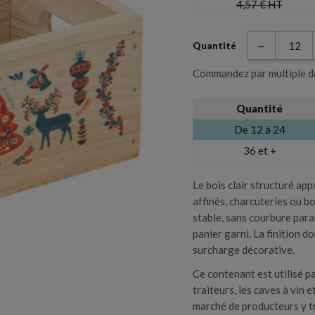
4,57 €
HT
Coffret et boite
Sacs et sachet
Quantité
Commandez par multiple d
Planche et plateau de
Quantité
Valise et valisette
Créer une liste d'envies
dégustation
De 12 à 24
Connexion
36 et +
m de la liste d'envies
uteilles, Sac, Etui,
ous devez être connecté pour ajouter des produits à votre liste d'envie
Le bois clair structuré app
affinés, charcuteries ou b
stable, sans courbure para
Annuler
Connexion
panier garni. La finition d
Annuler
Créer une liste d'envies
surcharge décorative.
Ce contenant est utilisé pa
traiteurs, les caves à vin
marché de producteurs y tr