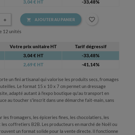
3,04 €
HT
-33,48%
s kraft
Accessoires cadeau
favorite_border
AJOUTER AU PANIER

e 12 unités
×
Votre prix unitaire HT
Tarif dégressif
Accessoire de l’emballage
3,04 € HT
-33,48%
×
2,69 € HT
-41,14%
s.
orte un fini artisanal qui valorise les produits secs, fromages
outeilles. Le format 15 x 10 x 7 cm permet un dressage
site, adapté autant à l'expo boutique qu'au transport en
ouce au toucher s'inscrit dans une démarche fait-main, sans
r les fromagers, les épiceries fines, les chocolatiers, les
 et les coffretiers B2B. Les producteurs en marché de Noël ou
ouvent un format solide pour la vente directe. Il fonctionne