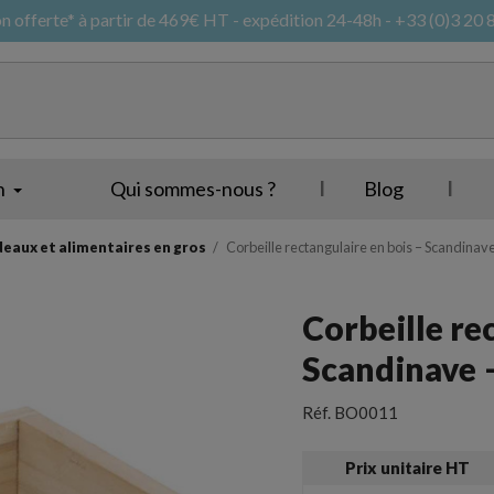
on offerte* à partir de 469€ HT - expédition 24-48h - +33 (0)3 20 
n
Qui sommes-nous ?
Blog
deaux et alimentaires en gros
Corbeille rectangulaire en bois – Scandinave
Corbeille re
Corbeille
Sac cabas et t
Scandinave –
Réf.
BO0011
Panier
Sacs et pochettes 
Prix unitaire HT