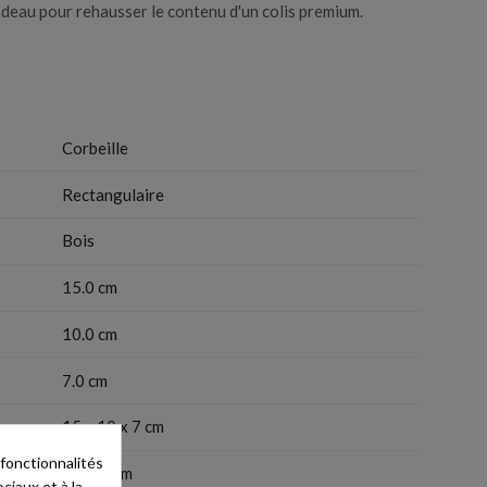
adeau pour rehausser le contenu d'un colis premium.
Corbeille
Rectangulaire
Bois
15.0 cm
10.0 cm
7.0 cm
es
15 x 10 x 7 cm
 fonctionnalités
15x10 cm
ciaux et à la