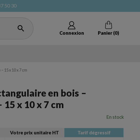
87 50 30

Connexion
Panier
(0)
 – 15 x 10 x 7 cm
ctangulaire en bois –
ote bag
Cagettes et caisses à vrac
 15 x 10 x 7 cm
En stock
cadeaux
Pochon et ﬁlet
Votre prix unitaire HT
Tarif dégressif