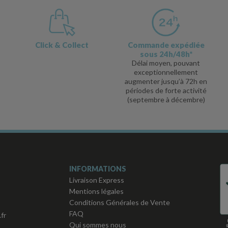
Click & Collect
Commande expédiée
sous 24h/48h*
Délai moyen, pouvant
exceptionnellement
augmenter jusqu’à 72h en
périodes de forte activité
(septembre à décembre)
INFORMATIONS
Livraison Express
Mentions légales
Conditions Générales de Vente
FAQ
fr
Qui sommes nous