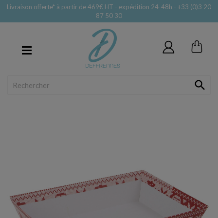
Livraison offerte* à partir de 469€ HT - expédition 24-48h - +33 (0)3 20
87 50 30
MENU
