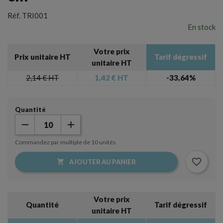
Réf.
TRI001
En stock
Votre prix
Prix unitaire HT
Tarif dégressif
unitaire HT
2,14 €
HT
1,42 €
HT
-33,64%
Quantité
Commandez par multiple de 10 unités
×
favorite_border

AJOUTER AU PANIER
Créer une liste d'envies
×
Connexion
Nom de la liste d'envies
Votre prix
Vous devez être connecté pour ajouter des produits à
Quantité
Tarif dégressif
unitaire HT
votre liste d'envies.