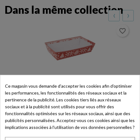
Dans la même collection
‹
›
favorite_border
Ce magasin vous demande d'accepter les cookies afin d'optimiser
Sac Rectangulaire En Carton – Tricot – 26 X 12 X 32
les performances, les fonctionnalités des réseaux sociaux et la
Cm
pertinence de la publicité. Les cookies tiers liés aux réseaux
26 x 12 x 32 cm
sociaux et à la publicité sont utilisés pour vous offrir des
Ref. TRI008
fonctionnalités optimisées sur les réseaux sociaux, ainsi que des
Prix
1,30 € HT
publicités personnalisées. Acceptez-vous ces cookies ainsi que les
En stock
implications associées à l'utilisation de vos données personnelles ?