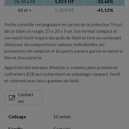
De 10 à 50
1,42 € HT
-33,64%
60 et +
1,26 € HT
-41,12%
Annuler
Connexion
Annuler
Créer une liste d'envies
Petite corbeille rectangulaire en carton de la collection Tricot,
décor blanc et rouge, 27 x 20 x 5 cm. Son format compact et
son motif festif inspiré des pulls de Noël en font un contenant
idéal pour les compositions cadeaux individuelles, les
présentoirs de comptoir et les petits paniers garnis en épicerie
fine et chocolaterie.
Appréciée des marques lifestyle, e-commerçants premium et
coffretiers B2B qui recherchent un emballage compact, festif
et cohérent avec leurs gammes de Noël.
Contact
sec
Colisage
10 unités