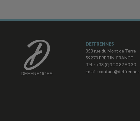
DEFFRENNES
353 rue du Mont de Terre
59273 FRETIN FRANCE
Tél. :
+33 (0)3 20 87 50 30
Email :
contact@deffrennes.