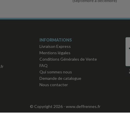
(septembre à décembre)
INFORMATIONS
Livraison Express
Mentions légales
Conditions Générales de Vente
FAQ
fr
Qui sommes nous
Demande de catalogue
Nous contacter
© Copyright 2026 -
www.deffrennes.fr