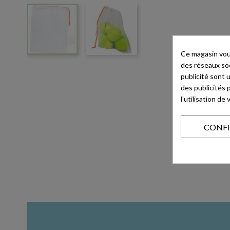
Ce magasin vous
des réseaux soci
publicité sont 
des publicités 
l'utilisation d
CONF