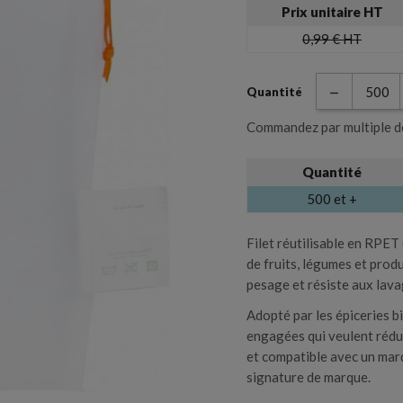
Créer une liste d'envies
Prix unitaire HT
Connexion
0,99 €
HT
Coffret et boite
Sacs et sachet
m de la liste d'envies
ous devez être connecté pour ajouter des produits à votre liste d'envie
Quantité
Commandez par multiple d
Planche et plateau de
Annuler
Connexion
Valise et valisette
dégustation
Annuler
Créer une liste d'envies
Quantité
500 et +
uteilles, Sac, Etui,
Filet réutilisable en RPET
de fruits, légumes et produi
pesage et résiste aux lav
Adopté par les épiceries b
engagées qui veulent rédu
et compatible avec un mar
signature de marque.