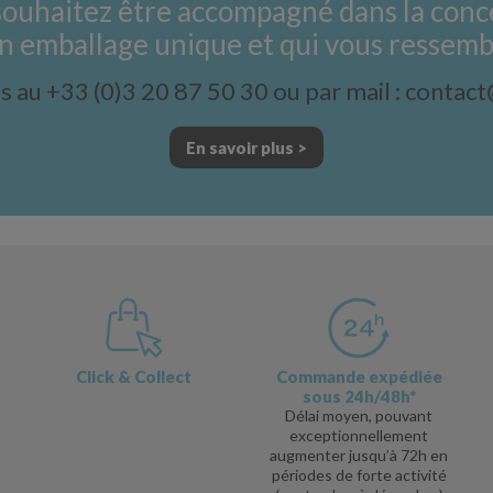
souhaitez être accompagné dans la conc
n emballage unique et qui vous ressemb
 au +33 (0)3 20 87 50 30 ou par mail : contac
En savoir plus >
Click & Collect
Commande expédiée
sous 24h/48h*
Délai moyen, pouvant
exceptionnellement
augmenter jusqu’à 72h en
périodes de forte activité