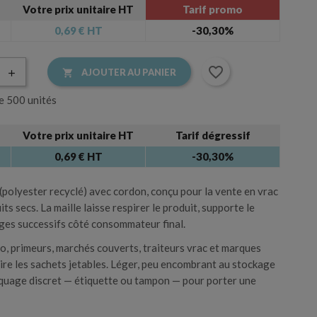
×
Votre prix unitaire HT
Tarif promo
×
0,69 €
HT
-30,30%
s kraft
Accessoires cadeau
s.
favorite_border
AJOUTER AU PANIER

e 500 unités
Accessoire de l’emballage
Votre prix unitaire HT
Tarif dégressif
0,69 € HT
-30,30%
 (polyester recyclé) avec cordon, conçu pour la vente en vrac
ts secs. La maille laisse respirer le produit, supporte le
ages successifs côté consommateur final.
io, primeurs, marchés couverts, traiteurs vrac et marques
ire les sachets jetables. Léger, peu encombrant au stockage
quage discret — étiquette ou tampon — pour porter une