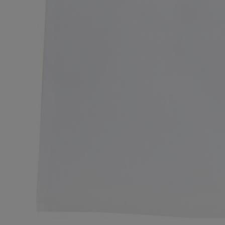
No
V
Porte-bo
coffret