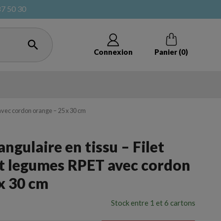
87 50 30

Connexion
Panier
(0)
 avec cordon orange – 25 x 30 cm
ngulaire en tissu – Filet
ote bag
Cagettes et caisses à vrac
et legumes RPET avec cordon
x 30 cm
cadeaux
Pochon et ﬁlet
Stock entre 1 et 6 cartons