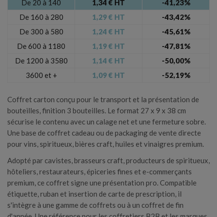
De 20 à 140
1,34 € HT
-41,23%
De 160 à 280
1,29 € HT
-43,42%
×
Créer une liste d'envies
De 300 à 580
1,24 € HT
-45,61%
×
Connexion
De 600 à 1180
1,19 € HT
-47,81%
Nom de la liste d'envies
De 1200 à 3580
1,14 € HT
-50,00%
Vous devez être connecté pour ajouter des produits à
3600 et +
1,09 € HT
-52,19%
votre liste d'envies.
Coffret carton conçu pour le transport et la présentation de
Annuler
Connexion
bouteilles, finition 3 bouteilles. Le format 27 x 9 x 38 cm
Annuler
Créer une liste d'envies
sécurise le contenu avec un calage net et une fermeture sobre.
Une base de coffret cadeau ou de packaging de vente directe
pour vins, spiritueux, bières craft, huiles et vinaigres premium.
Adopté par cavistes, brasseurs craft, producteurs de spiritueux,
hôteliers, restaurateurs, épiceries fines et e-commerçants
premium, ce coffret signe une présentation pro. Compatible
étiquette, ruban et insertion de carte de prescription, il
s'intègre à une gamme de coffrets ou à un coffret de fin
d'année. Une référence pour les coffretiers B2B et les marques