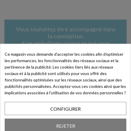
Vous souhaitez être accompagné dans
la conception
d’un emballage unique et qui vous
ressemble ?
Ce magasin vous demande d'accepter les cookies afin d'optimiser
Contactez-nous au +33 (0)3 20 87 50 30 ou
les performances, les fonctionnalités des réseaux sociaux et la
par mail : contact@deffrennes.fr
pertinence de la publicité. Les cookies tiers liés aux réseaux
sociaux et à la publicité sont utilisés pour vous offrir des
En savoir plus >
fonctionnalités optimisées sur les réseaux sociaux, ainsi que des
publicités personnalisées. Acceptez-vous ces cookies ainsi que les
implications associées à l'utilisation de vos données personnelles ?
CONFIGURER
Article de blog en lien
REJETER