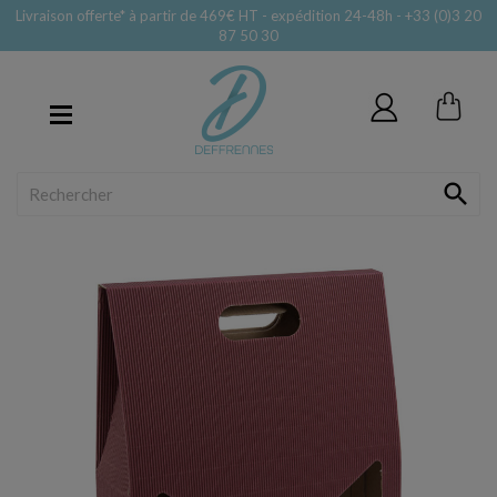
Livraison offerte* à partir de 469€ HT - expédition 24-48h - +33 (0)3 20
87 50 30
MENU
