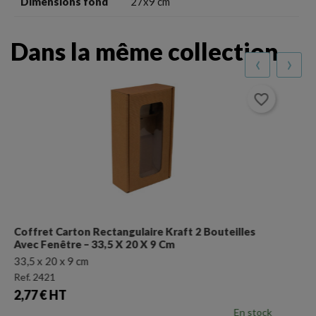
Dimensions fond
27x9 cm
Dans la même collection
‹
›
favorite_border
Etui Carton Coloris Kraft 3 Bouteilles
27x9x41 cm
Ref. 2131
Prix
1,34 € HT
En stock