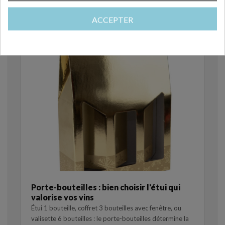
avec le produit
ACCEPTER
Porte-bouteilles : bien choisir l'étui qui
valorise vos vins
Étui 1 bouteille, coffret 3 bouteilles avec fenêtre, ou
valisette 6 bouteilles : le porte-bouteilles détermine la