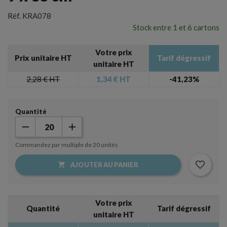
Réf.
KRA078
Stock entre 1 et 6 cartons
Votre prix
Prix unitaire HT
Tarif dégressif
unitaire HT
2,28 €
HT
1,34 €
HT
-41,23%
Quantité
Commandez par multiple de 20 unités
favorite_border

AJOUTER AU PANIER
Votre prix
Quantité
Tarif dégressif
unitaire HT