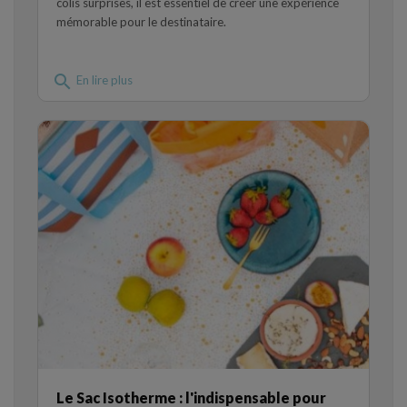
colis surprises, il est essentiel de créer une expérience
mémorable pour le destinataire.
search
En lire plus
Le Sac Isotherme : l'indispensable pour