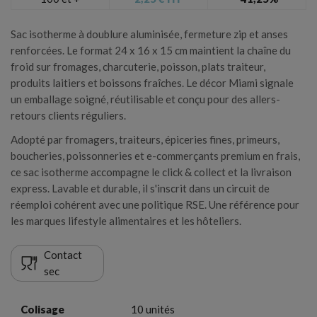
Sac isotherme à doublure aluminisée, fermeture zip et anses
renforcées. Le format 24 x 16 x 15 cm maintient la chaîne du
froid sur fromages, charcuterie, poisson, plats traiteur,
produits laitiers et boissons fraîches. Le décor Miami signale
un emballage soigné, réutilisable et conçu pour des allers-
retours clients réguliers.
Adopté par fromagers, traiteurs, épiceries fines, primeurs,
boucheries, poissonneries et e-commerçants premium en frais,
ce sac isotherme accompagne le click & collect et la livraison
express. Lavable et durable, il s'inscrit dans un circuit de
réemploi cohérent avec une politique RSE. Une référence pour
les marques lifestyle alimentaires et les hôteliers.
Contact
sec
×
Créer une liste d'envies
×
Colisage
10 unités
Connexion