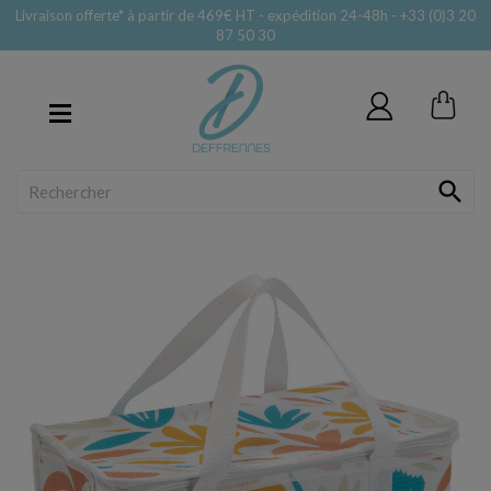
Livraison offerte* à partir de 469€ HT - expédition 24-48h - +33 (0)3 20
87 50 30
MENU
