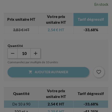
En stock
Votre prix
Prix unitaire HT
Tarif dégressif
unitaire HT
3,83 €
HT
2,54 €
HT
-33,68%
Quantité
Commandez par multiple de 10 unités
favorite_border

AJOUTER AU PANIER
Votre prix
Quantité
Tarif dégressif
unitaire HT
De 10 à 90
2,54 € HT
-33,68%
100 et +
2,25 € HT
-41,25%