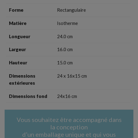
Nom de la liste d'envies
Forme
Rectangulaire
Vous devez être connecté pour ajouter des produits à
votre liste d'envies.
Matière
Isotherme
Longueur
24.0 cm
Annuler
Connexion
Annuler
Créer une liste d'envies
Largeur
16.0 cm
Hauteur
15.0 cm
Dimensions
24 x 16x15 cm
extérieures
Dimensions fond
24x16 cm
Vous souhaitez être accompagné dans
la conception
d’un emballage unique et qui vous