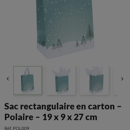


Sac rectangulaire en carton –
Polaire – 19 x 9 x 27 cm
Réf.
POL009