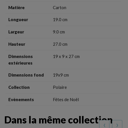
Matière
Carton
Longueur
19.0 cm
Largeur
9.0 cm
Hauteur
27.0 cm
Dimensions
19 x 9 x 27 cm
extérieures
Dimensions fond
19x9 cm
Collection
Polaire
Evènements
Fêtes de Noël
Dans la même collection
‹
›