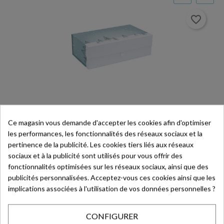
favorite_border
Valisette Rectangulaire En Carton – Polaire – 34,5
X 22 X 12 Cm
Ce magasin vous demande d'accepter les cookies afin d'optimiser
les performances, les fonctionnalités des réseaux sociaux et la
34,5 x 22 x 12 cm
pertinence de la publicité. Les cookies tiers liés aux réseaux
Ref. POL006
sociaux et à la publicité sont utilisés pour vous offrir des
Prix
1,70 € HT
fonctionnalités optimisées sur les réseaux sociaux, ainsi que des
En stock
publicités personnalisées. Acceptez-vous ces cookies ainsi que les
implications associées à l'utilisation de vos données personnelles ?
CONFIGURER
Vous souhaitez être accompagné dans