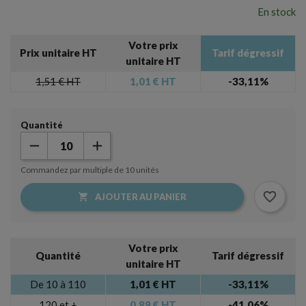
En stock
Votre prix
Prix unitaire HT
Tarif dégressif
unitaire HT
1,51 €
HT
1,01 €
HT
-33,11%
Quantité
Commandez par multiple de 10 unités
favorite_border

AJOUTER AU PANIER
×
Créer une liste d'envies
×
Connexion
Votre prix
Quantité
Tarif dégressif
Nom de la liste d'envies
unitaire HT
Vous devez être connecté pour ajouter des produits à
votre liste d'envies.
De 10 à 110
1,01 € HT
-33,11%
120 et +
0,89 € HT
-41,06%