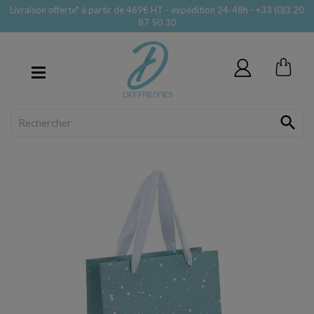
Livraison offerte* à partir de 469€ HT - expédition 24-48h - +33 (0)3 20
87 50 30
MENU
