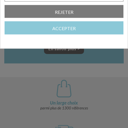
la conception
REJETER
d’un emballage unique et qui vous
ressemble ?
ACCEPTER
Contactez-nous au +33 (0)3 20 87 50 30 ou
par mail : contact@deffrennes.fr
En savoir plus >
Un large choix
parmi plus de 1300 références