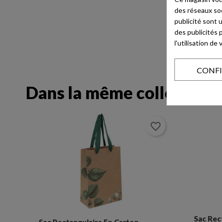
des réseaux soci
publicité sont 
des publicités 
l'utilisation d
CONF
Dans la même collection
favorite_border
favorite_border
Sac Rectangulaire En Carton
n
Cor