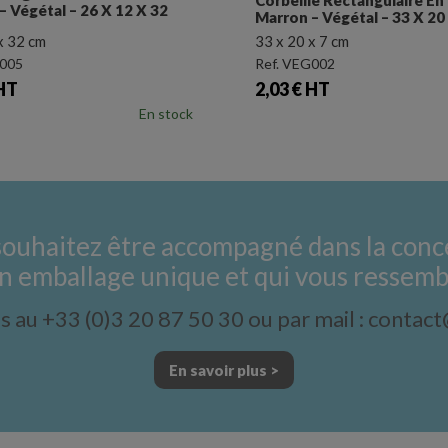
ron – Végétal – 33 X 20 X 7 Cm
Marron – Végétal – 36
x 20 x 7 cm
36 x 27 x 7 cm
. VEG002
Ref. VEG003
x
Prix
03 € HT
2,63 € HT
En stock
souhaitez être accompagné dans la conc
n emballage unique et qui vous ressemb
 au +33 (0)3 20 87 50 30 ou par mail : contac
En savoir plus >