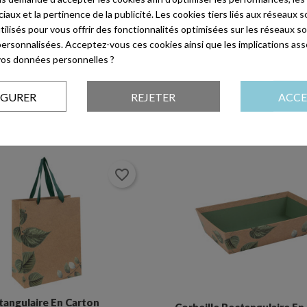
aux et la pertinence de la publicité. Les cookies tiers liés aux réseaux so
Collection
utilisés pour vous offrir des fonctionnalités optimisées sur les réseaux so
personnalisées. Acceptez-vous ces cookies ainsi que les implications ass
Evènements
e vos données personnelles ?
IGURER
REJETER
ACCE
favorite_border
beille Rectangulaire En Carton
Corbeille Rectangulai