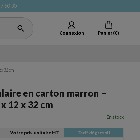
87 50 30

Connexion
Panier
(0)
2 x 32 cm
laire en carton marron –
ote bag
Cagettes et caisses à vrac
 x 12 x 32 cm
En stock
cadeaux
Pochon et ﬁlet
Votre prix unitaire HT
Tarif dégressif