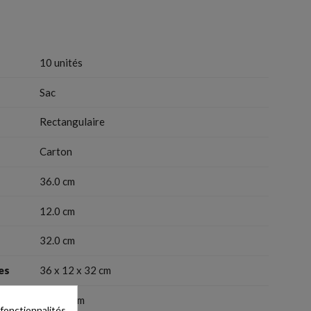
10 unités
Sac
Rectangulaire
Carton
36.0 cm
12.0 cm
32.0 cm
es
36 x 12 x 32 cm
36x12 cm
 fonctionnalités