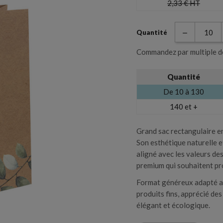
2,33 €
HT
Coffret et boite
Sacs et sachet
Quantité
Commandez par multiple d
Planche et plateau de
Quantité
Valise et valisette
dégustation
Créer une liste d'envies
De 10 à 130
Connexion
140 et +
m de la liste d'envies
uteilles, Sac, Etui,
ous devez être connecté pour ajouter des produits à votre liste d'envie
Grand sac rectangulaire en
Son esthétique naturelle e
aligné avec les valeurs de
Annuler
Connexion
premium qui souhaitent pr
Annuler
Créer une liste d'envies
Format généreux adapté au
produits fins, apprécié des
élégant et écologique.