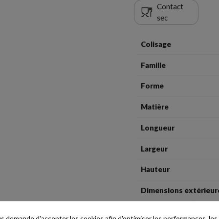
Contact
sec
Colisage
Famille
Forme
Matière
Longueur
Largeur
Hauteur
Dimensions extérieur
Dimensions fond
 demande d'accepter les cookies afin d'optimiser les performances, les