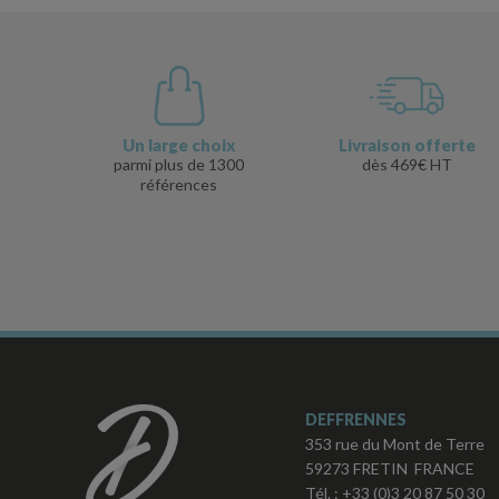
Un large choix
Livraison offerte
parmi plus de 1300
dès 469€ HT
références
DEFFRENNES
353 rue du Mont de Terre
59273 FRETIN FRANCE
Tél. :
+33 (0)3 20 87 50 30