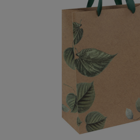
No
Porte-bo
V
coffret