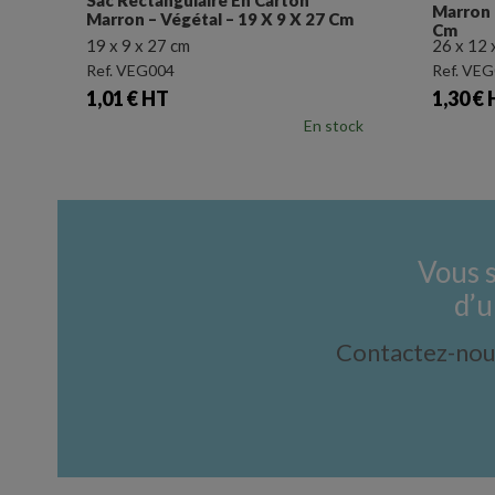
Marron – Végétal – 26 X 12 X 32
 27 Cm
Mar
Cm
26 x 12 x 32 cm
33 
Ref. VEG005
Ref
Prix
Pri
1,30 € HT
2,
En stock
En stock
Vous 
d’u
Contactez-nous