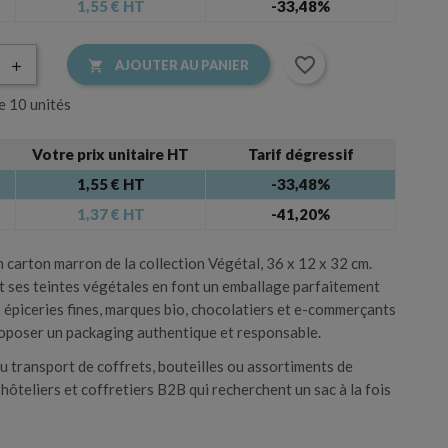
1,55 €
HT
-33,48%
s kraft
Accessoires cadeau
favorite_border
AJOUTER AU PANIER

e 10 unités
Votre prix unitaire HT
Tarif dégressif
Accessoire de l’emballage
×
1,55 € HT
-33,48%
×
1,37 € HT
-41,20%
s.
 carton marron de la collection Végétal, 36 x 12 x 32 cm.
t ses teintes végétales en font un emballage parfaitement
s épiceries fines, marques bio, chocolatiers et e-commerçants
oposer un packaging authentique et responsable.
 transport de coffrets, bouteilles ou assortiments de
 hôteliers et coffretiers B2B qui recherchent un sac à la fois