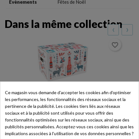
Evènements
Fêtes de Noël
Dans la même collection
‹
›
favorite_border
Ce magasin vous demande d'accepter les cookies afin d'optimiser
les performances, les fonctionnalités des réseaux sociaux et la
Boîte À Chapeau Ronde En Carton – Scandinave
pertinence de la publicité. Les cookies tiers liés aux réseaux
Rouge – Ø 16 X 7,5 Cm
sociaux et à la publicité sont utilisés pour vous offrir des
16 x 7,5 cm
fonctionnalités optimisées sur les réseaux sociaux, ainsi que des
Ref. SCA040
publicités personnalisées. Acceptez-vous ces cookies ainsi que les
Prix
2,02 € HT
implications associées à l'utilisation de vos données personnelles ?
Stock entre 1 et 6 cartons