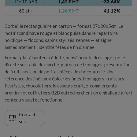
De 10 à 50
1,42 € HT
-33,64%
60 et +
1,26 € HT
-41,12%
Annuler
Connexion
Annuler
Créer une liste d'envies
Corbeille rectangulaire en carton — format 27x20x5cm. Le
motif scandinave rouge et blanc puise dans le répertoire
nordique — flocons, sapins stylisés, rennes — et signe
immédiatement l'identité fêtes de fin d'année.
Format plat à hauteur réduite, pensé pour le dressage : pose
directe sur table de marché, plateau de fromages, présentation
de fruits secs ou de petites pièces de chocolaterie. Une
référence destinée aux épiceries fines, fromagers, traiteurs,
fleuristes, chocolatiers, brasseurs craft, e-commerçants
premium et coffretiers B2B qui recherchent un emballage à fort
contenu visuel et fonctionnel.
Contact
sec