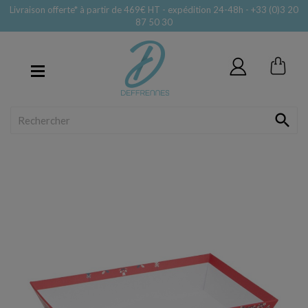
Livraison offerte* à partir de 469€ HT - expédition 24-48h - +33 (0)3 20
87 50 30
MENU
