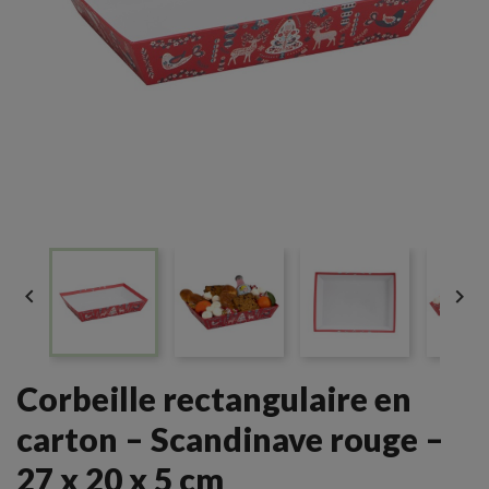


Corbeille rectangulaire en
carton – Scandinave rouge –
27 x 20 x 5 cm