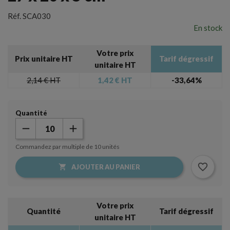
Réf.
SCA030
En stock
Votre prix
Prix unitaire HT
Tarif dégressif
unitaire HT
2,14 €
HT
1,42 €
HT
-33,64%
Quantité
Commandez par multiple de 10 unités
favorite_border

AJOUTER AU PANIER
×
Créer une liste d'envies
×
Connexion
Votre prix
Nom de la liste d'envies
Quantité
Tarif dégressif
Vous devez être connecté pour ajouter des produits à
unitaire HT
votre liste d'envies.